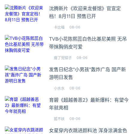
沈腾新片《欢迎来龙餐馆》官宣定
档！8月11日 预售已开
08-06
卡比喵
TVB小花陈熙蕊白色比基尼美照 无吊
带抹胸俏皮可爱
08-06
瘦了完犊子
发售日纪念"小男孩"轰炸广岛 国产新
游明日发售
08-06
小水水
育碧《超越善恶2》最新爆料：有望今
年就亮相
08-06
狐不妖
女星穿内衣跳进颜料池 浑身涂满金色