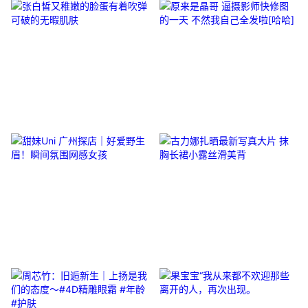
张白皙又稚嫩的脸蛋有着吹弹可破
原来是晶哥 逼摄影师快修图的一天
的无暇肌肤
不然我自己全发啦[哈哈] ​​​​
甜妹Uni 广州探店｜好爱野生眉！
古力娜扎晒最新写真大片 抹胸长裙
瞬间氛围网感女孩
小露丝滑美背