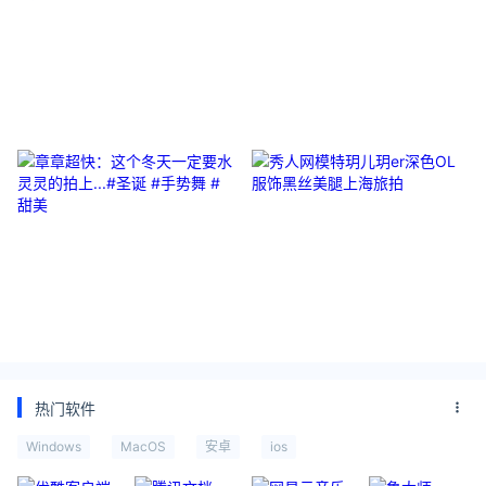
周芯竹：旧逅新生｜上扬是我们的
果宝宝“我从来都不欢迎那些离开
态度～#4D精雕眼霜 #年龄 #护肤
的人，再次出现。
章章超快：这个冬天一定要水灵灵
秀人网模特玥儿玥er深色OL服饰黑
的拍上...#圣诞 #手势舞 #甜美
丝美腿上海旅拍
热门软件
Windows
MacOS
安卓
ios