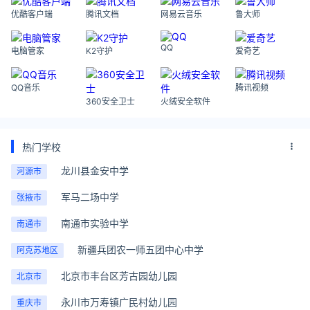
优酷客户端
腾讯文档
网易云音乐
鲁大师
QQ
电脑管家
K2守护
爱奇艺
QQ音乐
腾讯视频
360安全卫士
火绒安全软件
热门学校
龙川县金安中学
河源市
军马二场中学
张掖市
南通市实验中学
南通市
新疆兵团农一师五团中心中学
阿克苏地区
北京市丰台区芳古园幼儿园
北京市
永川市万寿镇广民村幼儿园
重庆市