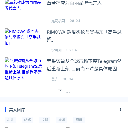
章若楠成为百丽品牌代言人
08-04
是奶桃呀
RIMOWA 邀周杰伦与樊振东「高手过
招」
08-04
李月如
苹果短暂从全球市场下架Telegram然
后重新上架 目前尚不清楚具体原因
08-04
莫齐
下一页
美女图库
网红
萌妹
长腿
动漫
帅哥