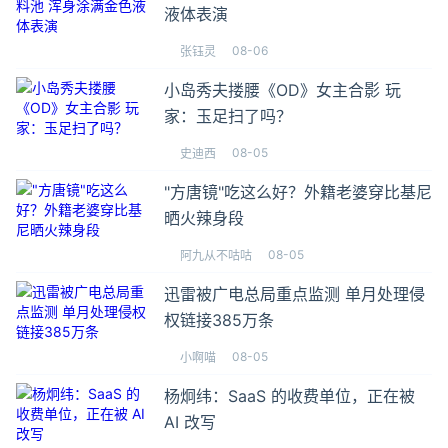
液体表演
08-06
张钰灵
小岛秀夫搂腰《OD》女主合影 玩
家：玉足扫了吗？
08-05
史迪西
"方唐镜"吃这么好？外籍老婆穿比基尼
晒火辣身段
08-05
阿九从不咕咕
迅雷被广电总局重点监测 单月处理侵
权链接385万条
08-05
小啊喵
杨炯纬：SaaS 的收费单位，正在被
AI 改写