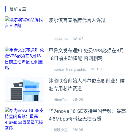
最新文章
澳尔滨官宣品牌代言人许凯
08-06
Pleasure
甲骨文发布通知 免费VPS必须在8月
18日前主动降配 否则删鸡
08-06
Korean Realgraphic
沐曦联合创始人孙尔俊离职创业！瞄
准专用芯片赛道
08-06
HimeTsu
华为nova 16 SE支持星闪音频：最高
4.6Mbps母带级无损音质
08-06
啵啵小兔