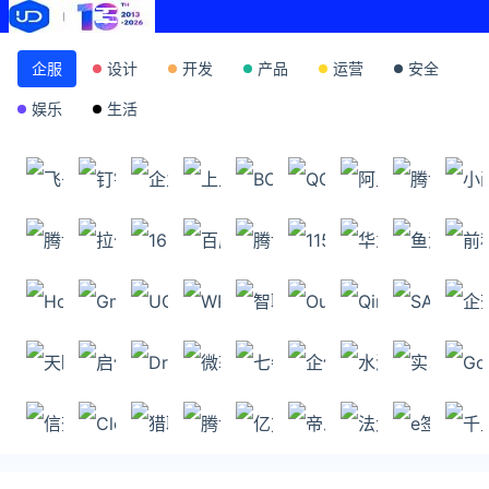
企服
设计
开发
产品
运营
安全
娱乐
生活
飞书
钉钉
企业微信
上上签
BOSS直聘
QQ邮箱
阿里云
腾讯文
腾讯会议
拉勾
163邮箱
百度网盘
腾讯云
115网盘
华为云
鱼泡网
Hotmail
Gmail
UCloud
WPS
智联招聘
Outlook
QingCloud
SAP
天眼查
启信宝
Dropbox
微软Office
七牛云
企信通
水滴信用
实习僧
信查查
Cloudreve
猎聘网
腾讯微云
亿方云
帝恩思
法大大
e签宝