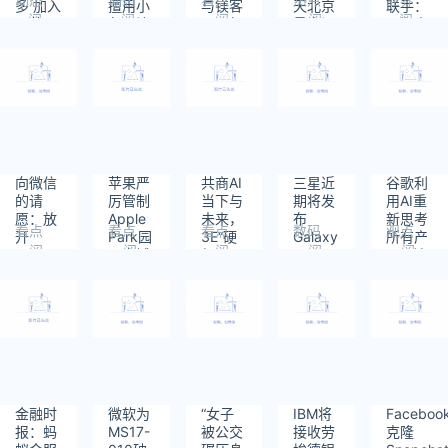
多 加入
擅用小
与镁客
天北京
联手：
阅
阅
阅
阅
阅
了苹果
兔子注
网一起
最高温
预期十
读：
读：
读：
读：
读：
版本
册商标
探索AI
直逼
年打造
1086
1300
1341
925
1383
“闪念
未来
30℃
4-6所
胶囊”
国际知
名网络
安全学
院
向微信
苹果严
共商AI
三星近
谷歌利
的请
厉管制
当下与
期将发
用AI重
愿：放
Apple
未来，
布
新思考
看点
看点
看点
数码
观点
开
Park园
3E“硬
Galaxy
所有产
阅
阅
阅
阅
阅
5000
区空域
纪元”
Note 7
品 引领
读：
读：
读：
读：
读：
联系人
不准无
AI+产
白皮书
下一个
1239
1162
1158
1210
837
限制
人机进
业应用
避免此
大时
入
创新峰
类事件
代？
会圆满
再次发
落幕
生
金融时
微软为
“女子
IBM将
Faceboo
报：蚂
MS17-
被公交
接收劳
克隆