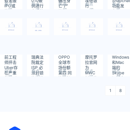
蚁金服
010破
碾压身
埃德银
Snapcha
看点
热点
热点
看点
看点
IPO或
例进行
亡”尸
行
功能发
阅
阅
阅
阅
阅
推迟至
多系统
检报
1900
布之
读：
读：
读：
读：
读：
明年年
安全更
告：事
名员
际，产
1489
1475
878
1257
1373
底
新 应对
发时穿
工，4
品管理
WannaCry
平底鞋
年后再
总监离
裁掉
职
前工程
瑞典法
OPPO
摩托罗
Windows
师抨击
院裁定
全球市
拉官网
和Mac
Uber存
ISP 必
场份额
为
端的
动态
看点
看点
看点
动态
在严重
须封锁
第四 同
MWC
Skype
阅
阅
阅
阅
阅
的性别
海盗湾
比增长
新品发
旧版本
读：
读：
读：
读：
读：
歧视：
网站
133%
布会倒
将于3
1009
1164
1203
1324
1210
不堪上
计时
月1日
1
8
级性骚
关闭
扰