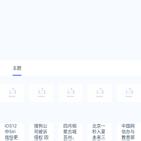
主题
iOS12
搜狗公
四月相
北京一
中国网
中Siri
司被诉
聚古城
秒入夏
信办与
戏份更
侵权 因
苏州，
未来三
教育部
动态
动态
看点
热点
业界