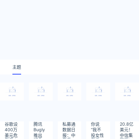
主题
谷歌设
腾讯
私募通
你说
20.8亿
400万
Bugly
数据日
“我不
美元！
美元危
推出
报：中
投女性
中信集
看点
动态
看点
看点
新闻