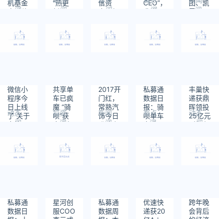
机基金
“热更
信资
CEO”，
团、凯
阅
阅
阅
阅
阅
应对移
新”服
本、凯
我说
雷“买
读：
读：
读：
读：
读：
民禁令
务，从
雷投资
“我不
下”麦
1163
1412
1771
1821
2286
异常上
20.8亿
拿直男
当劳
报延伸
美元收
癌晚期
到应用
购麦当
病人的
升级
劳中国
钱”
业务；
微信小
程序正
微信小
共享单
2017开
私募通
丰巢快
式上线
程序今
车已疯
门红，
数据日
递获鼎
日上线
魔 “骑
常熟汽
报：骑
晖领投
动态
投资
新闻
看点
动态
了 关于
呗”获
饰今日
呗单车
25亿元
阅
阅
阅
阅
阅
它的玩
丰瑞领
登陆上
完成1
A轮融
读：
读：
读：
读：
读：
法你想
投1亿
交所，
亿元A
资 打造
1120
1626
1527
1556
1477
知道的
元A轮
中信资
轮融
闭环、
都在这
融资
本、联
资；深
深挖最
里
新资
醒科技
后一公
本、清
获亿元
里
科创
级别A
投、开
轮融
物资本
资；常
私募通
星河创
私募通
优速快
跨年晚
等曾投
熟汽饰
数据日
服COO
数据周
递获20
会背后
资
今日登