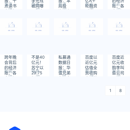
报：十
李元戎
报：本
亿A＋
的经济
陆上交
看点
热点
看点
看点
看点
点读书
被网曝
周投
轮融资
账：各
所
阅
阅
阅
阅
阅
完成超
飞机上
资、上
“大包
大卫视
读：
读：
读：
读：
读：
6000
性骚扰
市和并
裹”成
盈利仅
1695
1158
1527
1971
1232
万元A
女乘客
购共
快递争
10%仍
轮融
125起
夺市场
死磕收
资；创
交易事
视率 罗
业服务
件，涉
振宇笑
机构猎
及总金
了
云网收
额
购锐视
712.57
跨年晚
不是40
私募通
百度以
百度近
角；小
亿元人
会背后
亿元！
数据日
近亿元
亿元收
米副总
民币
的经济
苏宁以
报：华
估值全
购李叫
裁张金
新闻
电商
看点
看点
看点
账：各
29.75
谊兄弟
资收购
兽公司
玲加盟
阅
阅
阅
阅
阅
大卫视
亿元现
布局直
李叫兽
百度
读：
读：
读：
读：
读：
盈利仅
金收购
播行
公司，
1855
1071
1383
2197
1381
10%仍
天天快
业；阿
90后李
1
8
死磕收
递70%
里大文
靖任百
视率 罗
股份
娱宣布
度副总
振宇笑
视频战
裁
了
略升级