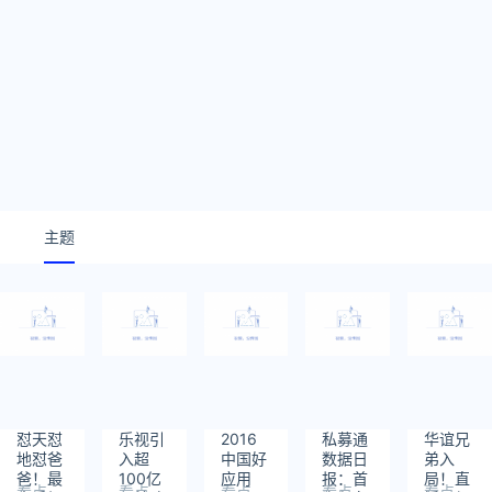
主题
怼天怼
乐视引
2016
私募通
华谊兄
地怼爸
入超
中国好
数据日
弟入
爸！最
100亿
应用
报：首
局！直
看点
看点
看点
看点
看点