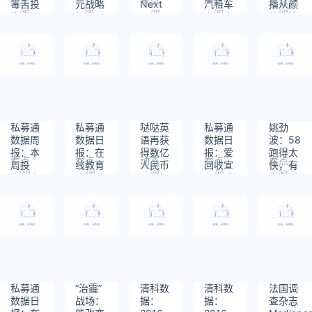
毒舌投
元战略
Next
汽租车
播从颜
阅
阅
阅
阅
阅
资人王
投资，
Big
宣布完
值经济
读：
读：
读：
读：
读：
思聪，
虽杯水
50，
成A+及
向内容
1303
1098
853
1246
1230
自爆在
车薪但
20行业
B轮的
迭代演
东北撸
可解燃
高成长
资本运
变
串被开
眉之急
50强年
作，总
瓢
度打卡
交易额
21.5亿
元
私募通
私募通
哒哒英
私募通
姚劲
数据周
数据日
语再获
数据日
波：58
报：本
报：在
得数亿
报：爱
跑得太
看点
看点
动态
看点
看点
周投
线教育
人民币
回收宣
快，有
阅
阅
阅
阅
阅
资、上
品牌哒
B+ 轮
布完成
竞争对
读：
读：
读：
读：
读：
市和并
哒英语
融资
4亿元
手的状
1118
1136
1276
993
1953
购共
获数亿
D轮融
态最好
135起
元B+轮
资
交易事
融资
件，涉
及总金
额
297.87
私募通
“治霾”
清科数
清科数
法国调
亿元人
数据日
战场：
据：
据：
查杂志
民币