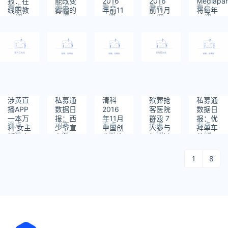
报：在
能改变
2016
2016
Mediapar
看点
观点
看点
看点
看点
线职教
雾霾的
年前11
前11月
将每年
阅
阅
阅
阅
阅
我赢职
现状，
月国内
VC募
赞助
读：
读：
读：
读：
读：
场完成
就是未
天使投
投热度
Tails
1107
919
1344
1012
905
近亿元
来30年
资活跃
同比未
B轮融
最了不
度创新
减，
资
起的企
高，网
“资本
业
红经济
寒冬
玩出新
论”已
高度
被打脸
涉黄直
私募通
清科
殡葬抢
私募通
播APP
数据日
2016
客医院
数据日
一本万
报：西
年11月
群殴 7
报：优
观点
动态
看点
热点
看点
利 女主
少爷宣
中国创
人参与
拜单车
阅
阅
阅
阅
阅
播尺度
布获
业投资
打斗被
获1亿
读：
读：
读：
读：
读：
之大让
1150万
暨私募
行拘15
元A+轮
2060
1393
1346
1283
925
人震惊
美元B
股权募
日
融资
1
8
轮融资
资统计
报告