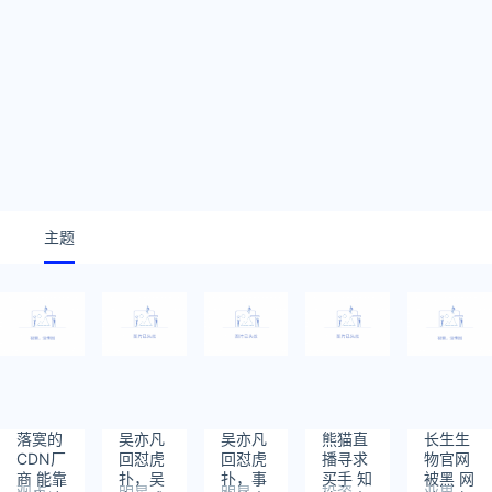
主题
落寞的
吴亦凡
吴亦凡
熊猫直
长生生
CDN厂
回怼虎
回怼虎
播寻求
物官网
商 能靠
扑，吴
扑，事
买手 知
被黑 网
观点
明星
明星
投资
业界