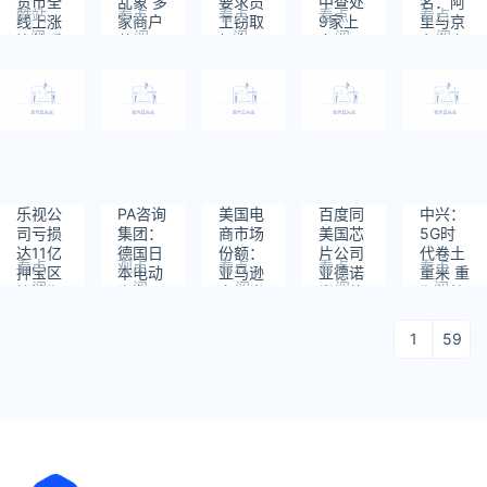
货币全
乱象 多
要求员
中查处
名：阿
酷站
看点
看点
看点
看点
线上涨
家商户
工窃取
9家上
里与京
阅
阅
阅
阅
阅
比特币
共用一
机密”
市公司
东主宰
读：
读：
读：
读：
读：
已突破
张假证
为造
了国内
1438
1742
1205
1748
1114
6600
谣-更
电商市
美元
新中
场
乐视公
PA咨询
美国电
百度同
中兴：
司亏损
集团：
商市场
美国芯
5G时
达11亿
德国日
份额：
片公司
代卷土
看点
观点
看点
看点
看点
押宝区
本电动
亚马逊
亚德诺
重来 重
阅
阅
阅
阅
阅
块链期
汽车
占一半
半导体
塑辉煌
读：
读：
读：
读：
读：
待颓势
2021年
沃尔玛
就自动
1320
1329
1191
1277
1305
逆转
可能超
落后于
驾驶项
1
59
越特斯
苹果
目展开
拉
合作