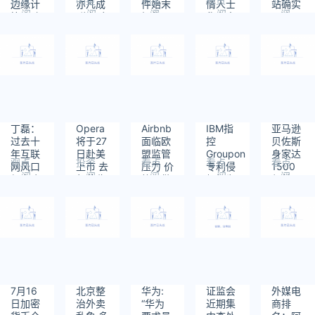
边缘计
亦凡成
件始末
情人士
站确实
阅
阅
阅
阅
阅
算脉动
群嘲对
揭秘！
称有大
无法正
读：
读：
读：
读：
读：
回来吗
象是怎
还爆出
量负债
常打开
1319
1241
1559
1361
1003
么回
与邓紫
事？
棋不
和？
丁磊：
Opera
Airbnb
IBM指
亚马逊
过去十
将于27
面临欧
控
贝佐斯
年互联
日赴美
盟监管
Groupon
身家达
观点
投资
看点
看点
看点
网风口
上市 去
压力 价
专利侵
1500
阅
阅
阅
阅
阅
很多 但
年营收
格要做
权行为
亿美元
读：
读：
读：
读：
读：
很多都
达1.29
到更加
索赔
打破前
1318
1293
1565
1229
1586
是妖风
亿美元
透明
1.67亿
首富盖
美元
茨纪录
7月16
北京整
华为:
证监会
外媒电
日加密
治外卖
“华为
近期集
商排