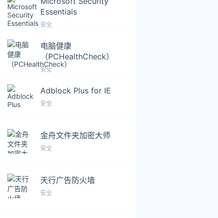
Microsoft Security
Essentials
安全
电脑健康
（PCHealthCheck）
安全
Adblock Plus for IE
安全
金舟文件夹加密大师
安全
天行广告防火墙
安全