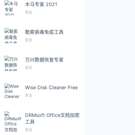
木马专家 2021
安全
勒索病毒免疫工具
安全
万兴数据恢复专家
安全
Wise Disk Cleaner Free
安全
DRMsoft Office文档加密
工具
安全