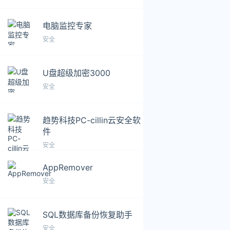
电脑监控专家
安全
U盘超级加密3000
安全
趋势科技PC-cillin云安全软
件
安全
AppRemover
安全
SQL数据库备份恢复助手
安全