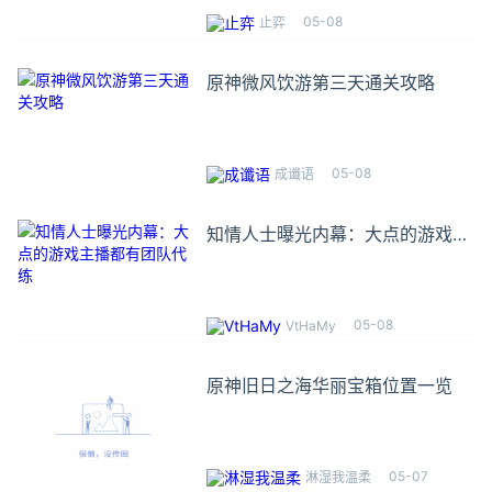
05-08
止弈
原神微风饮游第三天通关攻略
05-08
成谶语
知情人士曝光内幕：大点的游戏主
播都有团队代练
05-08
VtHaMy
原神旧日之海华丽宝箱位置一览
05-07
淋湿我温柔