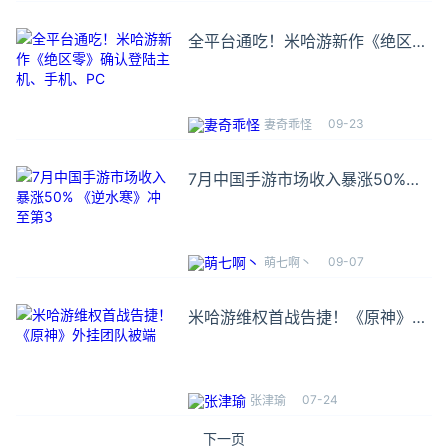
全平台通吃！米哈游新作《绝区
零》确认登陆主机、手机、PC
09-23
妻奇乖怪
7月中国手游市场收入暴涨50%
《逆水寒》冲至第3
09-07
萌七啊丶
米哈游维权首战告捷！《原神》外
挂团队被端
07-24
张津瑜
下一页