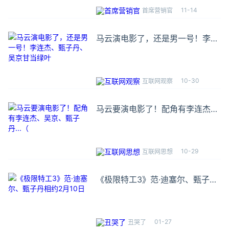
11-14
首席营销官
马云演电影了，还是男一号！李连
杰、甄子丹、吴京甘当绿叶
10-30
互联网观察
马云要演电影了！配角有李连杰、
吴京、甄子丹...（
10-29
互联网思想
《极限特工3》范·迪塞尔、甄子丹
相约2月10日
01-27
丑哭了