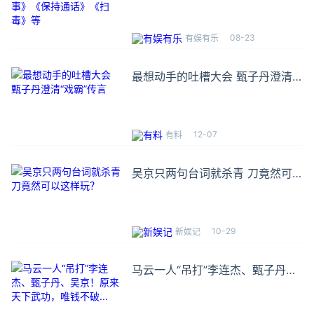
毒》等
08-23
有娱有乐
最想动手的吐槽大会 甄子丹澄清
“戏霸”传言
12-07
有料
吴京只两句台词就杀青 刀竟然可
以这样玩？
10-29
新娱记
马云一人“吊打”李连杰、甄子丹、
吴京！原来天下武功，唯钱不破...