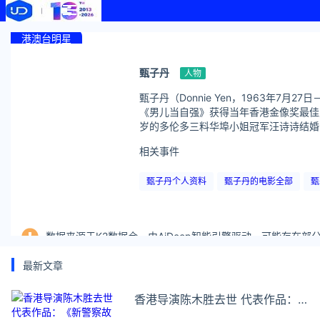
港澳台明星
甄子丹
人物
甄子丹（Donnie Yen，1963年
《男儿当自强》获得当年香港金像奖最佳男
岁的多伦多三料华埠小姐冠军汪诗诗结婚
相关事件
甄子丹个人资料
甄子丹的电影全部
甄
数据来源于K2数据仓，由AiDeep智能引擎驱动，可能存在
最新文章
香港导演陈木胜去世 代表作品：
《新警察故事》《保持通话》《扫