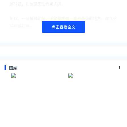
这时候，礼仪是无法约束人的。
所以，一旦情绪动荡，不如深呼吸，离开争论的地方，缓几分
钟再做打算。
点击查看全文
-3-
大哀易失颜
一个人一旦遭到重大的打击，心情哀痛，在歇斯底里的发泄之
图库
后，整个人的气色会很难看。
所以要注意节哀顺变，忘掉过去，整理之后，让自己寻找到新
的方向，新的动力。
人，毕竟是要往前看的。
-4-