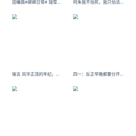
田曦薇#卿卿日常# 瑞雪兆丰年 ​​​​
阿朱我不怕死，我只怕活得不够精彩！
大乐易失察
天上不会掉馅饼。
很多快乐的背后，其实隐藏着陷阱。
如果你觉得你贪了大便宜，开心之余，人的分辨能力就会下
降，就不免被骗。
所以，如果一件事让你“喜出望外”，不妨想一想，会不会是陷
喻言 风华正茂的年纪，还是先好好爱自己。
四一：反正早晚都要分开 不是此时 便是彼时
阱。
-5-
大思易失爱
太多的顾虑，太多的计较，会让自己丢掉亲人、爱人。