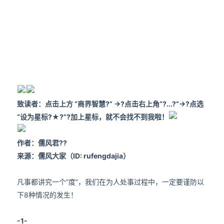
致读者：点击上方 “
商界智慧
?” →?点击右上角“?
...?
”→?点选
“
设为星标
?★
?”?
加上星标，就不会找不到我啦！
作者：儒风君??
来源
：
儒风大家（ID: rufengdajia）
凡事都讲究一个“度”，我们在为人处事过程中，一定要谨防以
下8种情况的发生！
-1-