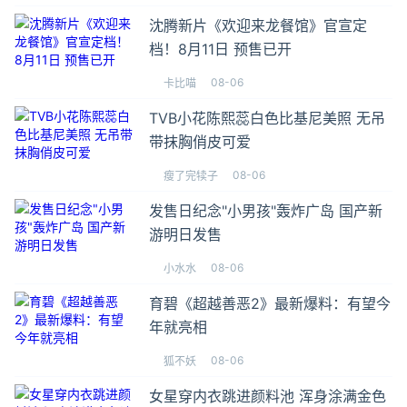
沈腾新片《欢迎来龙餐馆》官宣定
档！8月11日 预售已开
08-06
卡比喵
TVB小花陈熙蕊白色比基尼美照 无吊
带抹胸俏皮可爱
08-06
瘦了完犊子
发售日纪念"小男孩"轰炸广岛 国产新
游明日发售
08-06
小水水
育碧《超越善恶2》最新爆料：有望今
年就亮相
08-06
狐不妖
女星穿内衣跳进颜料池 浑身涂满金色