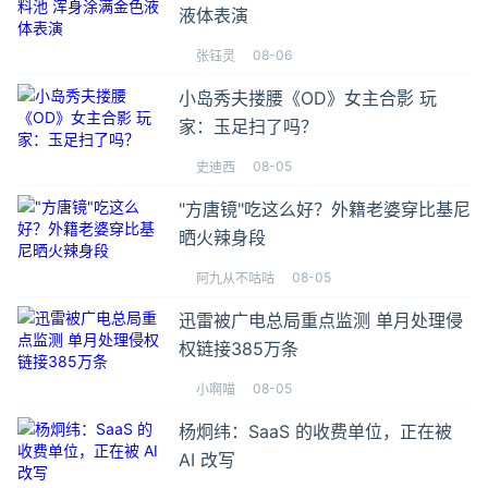
液体表演
08-06
张钰灵
小岛秀夫搂腰《OD》女主合影 玩
家：玉足扫了吗？
08-05
史迪西
"方唐镜"吃这么好？外籍老婆穿比基尼
晒火辣身段
08-05
阿九从不咕咕
迅雷被广电总局重点监测 单月处理侵
权链接385万条
08-05
小啊喵
杨炯纬：SaaS 的收费单位，正在被
AI 改写