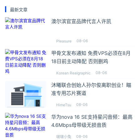
最新文章
澳尔滨官宣品牌代言人许凯
08-06
Pleasure
甲骨文发布通知 免费VPS必须在8月
18日前主动降配 否则删鸡
08-06
Korean Realgraphic
沐曦联合创始人孙尔俊离职创业！瞄
准专用芯片赛道
08-06
HimeTsu
华为nova 16 SE支持星闪音频：最高
4.6Mbps母带级无损音质
08-06
啵啵小兔