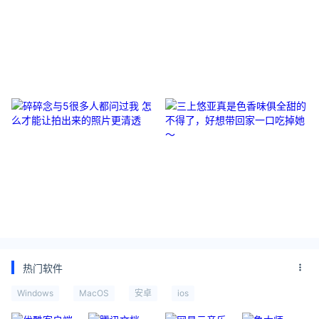
KNAN_旷男 没想到！提前一个月
姜可乐不喝可乐 哈尔滨网红桥打卡
约的仙本那水屋就这 - 小红书
- 小红书
碎碎念与5很多人都问过我 怎么才
三上悠亚真是色香味俱全甜的不得
能让拍出来的照片更清透
了，好想带回家一口吃掉她～
热门软件
Windows
MacOS
安卓
ios