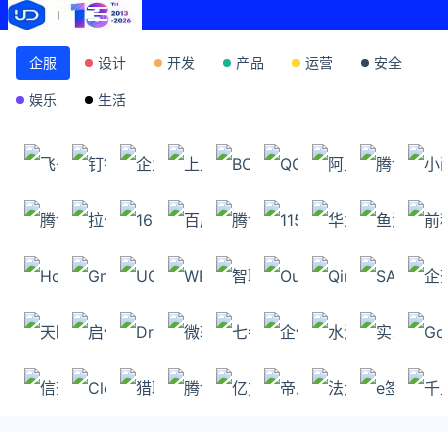
企服
设计
开发
产品
运营
安全
娱乐
生活
飞书
钉钉
企业微信
上上签
BOSS直聘
QQ邮箱
阿里云
腾讯文
腾讯会议
拉勾
163邮箱
百度网盘
腾讯云
115网盘
华为云
鱼泡网
Hotmail
Gmail
UCloud
WPS
智联招聘
Outlook
QingCloud
SAP
天眼查
启信宝
Dropbox
微软Office
七牛云
企信通
水滴信用
实习僧
信查查
Cloudreve
猎聘网
腾讯微云
亿方云
帝恩思
法大大
e签宝