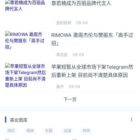
章若楠成为百丽品牌代言人
08-04
是奶桃呀
RIMOWA 邀周杰伦与樊振东「高手过
招」
08-04
李月如
苹果短暂从全球市场下架Telegram然
后重新上架 目前尚不清楚具体原因
08-04
莫齐
下一页
美女图库
网红
萌妹
长腿
动漫
帅哥