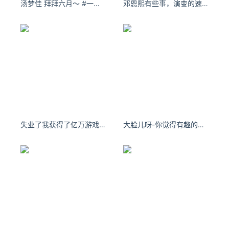
汤梦佳 拜拜六月～ #一条plog告别六月#
邓恩熙有些事，演变的速度不容你多想。
贾跃亭的造车之路
贾跃亭创立的乐视在在线视频及智能电视市场获得成功之后，
2014年贾跃亭又开始准备征战智能手机和智能汽车市场。
2015年初，乐视正式杀入了智能手机市场。然而在智能手机
市场大把“烧钱”尚未站稳脚跟之时，贾跃亭于2014年在美国创
立的新能源汽车企业法拉第未来为了实现首款车型的量产也开
始了大把“烧钱”。
失业了我获得了亿万游戏财产低下头摸摸自己的影子，也只有你对我不离不弃了。
大脸儿呀-你觉得有趣的事情，在别人看来或许无聊透顶。
2015年11月，法拉第未来宣布投资10亿美元建厂。几个月
后，在2016年1月的CES展上，法拉第未来宣布与乐视达成战
略合作，并展示了其
FF ZERO1电动超级概念跑车。
△FF ZERO1电动超级概念跑车亮相