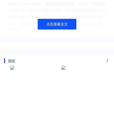
uisition Corp.(PSAC)（纳斯达克股票代码：PSAC）于美国纽
约时间7月20日举行的特别会议上，股东审议和投票通过了PS
AC和FaradayFuture（FF）之间的拟议合并交易有关的全部
方案，且披露完整投票结果的8-K表格已经提交给美国证券交
点击查看全文
易委员会。
合并完成后，PSAC将更名为Faraday Future Intelligent Elec
tric Inc.，公司普通股和认股权证预计将于2021年7月22日前
后在美国纳斯达克交易所开始交易，股票代码分别为“FFIE”和
图库
“FFIE.WS”。
通过此次借壳PSAC上市，FF预计将可获得约10亿美元的资
金。这对于急需推动首款车型FF91正式量产的FF来说，可谓
是“救命”钱；对于贾跃亭的债主们来说，拿了数年的空头支票
终于有了兑现的希望；而对于贾跃亭本人来说，FF的成功上
市，给了其一个通过新能源汽车市场再度证明自己的机会，让
“下周回国”不再是一句笑话。