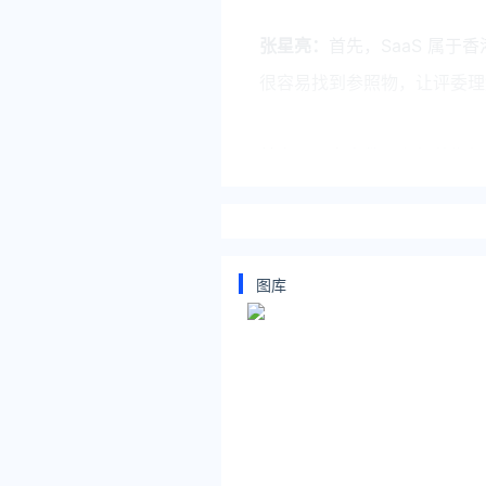
张星亮：
首先，SaaS 属于
很容易找到参照物，让评委理解
其次，从客户数量和经营指标
考评指标。除此之外，还会关
长率、续费率也是远超行业平
图库
还有最重要的一点是评委们很
SaaS ，一个产品服务几
形成很强的先发优势和竞争壁
经过严格的筛选，被认定为香