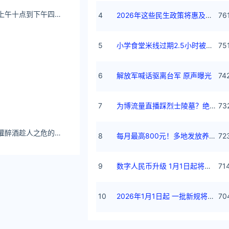
小师妹下山咯 明天上午十点到下午四点半，广州萤火虫评委席位等大家哦~ - 哔哩哔哩
4
2026年这些民生政策将惠及百姓
76
5
小学食堂米线过期2.5小时被罚5万
75
产权、相关的法
6
解放军喊话驱离台军 原声曝光
74
商标等都非常便
外云的部署等方
7
为博流量直播踩烈士陵墓？绝不姑息
73
我是比特 女医生被灌醉酒趁人之危的电视剧
8
每月最高800元！多地发放养老消费券
72
都将有助于 EC
9
数字人民币升级 1月1日起将计付利息
71
10
2026年1月1日起 一批新规将施行
70
未来进军欧美市场