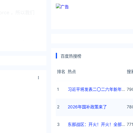
rce ，所以我们
部公司是最重要的
直都很良性，增
百度热搜榜
排名
热点
搜
 EC 是纯
1
习近平将发表二〇二六年新年贺词
79
用和全球化拓展方面
2
2026年国补政策来了
78
C 在国内的行业
3
东部战区：开火！开火！全部命中！
77