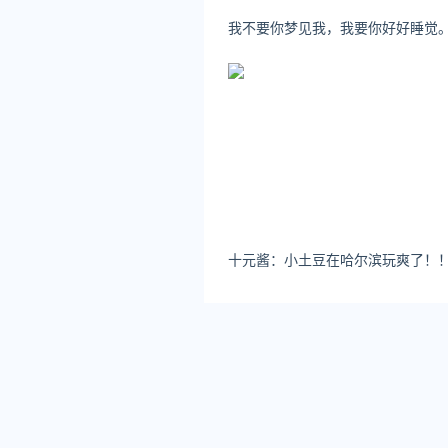
领导地位，另一方面，加强了
我不要你梦见我，我要你好好睡觉
牛透社：听说 EC 的香港
张星亮：
香港分公司主要聚焦
律法规等都很健全完善，有高
捷。我们在香港也启用了全新
面具有得天独厚的优势。
十元酱：小土豆在哈尔滨玩爽了！
同时，香港科技园也为 EC
快速建立起一支高效的运营团
借助香港良好的商业环境，完
奠定了坚实的基础。