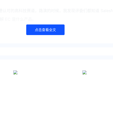
香港认可的高科技赛道，路演的时候，我发现评委们都知道 Salesfo
 EC 是什么产品。
点击查看全文
上，他们认可EC在国内 CRM 行业的领先地位，细分赛道的头
注公司的财务健康度、业绩增长率等等关键指标，EC 的财务一
均水平。
清晰项目公司和产品公司的差别，他们看好EC国际化的未来，因为
万家客户，不做定制化项目，容易迁移到海外市场，并且能在AI应
垒。
港精英企业，对于我们来说，也意义重大，一方面是香港认可 E