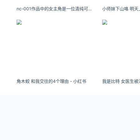
我们出海的信心，同时提供了出海的便利条件。
。
nc-001作品中的女主角是一位清纯可爱的学生妹
分公司已经开张，接下来有什么业务发展计划？
于出海业务。香港的营商环境和运行规则与西方体系相近，知识
效的注册制度和严格的执法标准。因此，在香港建立新的品牌、
的品牌和产品。此外，香港的地理位置和资源优势也使得其在海
！
角木蛟 和我交往的4个理由 - 小红书
 提供了诸多支持，包括三年的房租补助和高学历人员补助等，这些
队，为出海业务发展提供有力保障。
善的法律体系，加上资金、
技术、人员等资源支持，都为 EC 