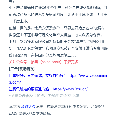
等。
相关产品将通过江淮X6平台生产，预计年产能达3.5万辆，目
前首款产品已经进入整车验证阶段，计划于年底下线，明年第
一季度上市。
值得一提的是，余承东还透露称，尊界最开始定名为“傲界”，
但傲这个字在中华传统文化里不太谦虚，所以改名为尊界。
上月，华为技术有限公司将持有的十余枚“尊界”、“MAEXTR
O”、“MASTRO”等文字和图形商标转让至安徽江淮汽车集团股
份有限公司，商标国际分类均为运输工具。
关注公众号：拾黑（shiheibook）了解更多
[广告]赞助链接：
四季很好，只要有你，文娱排行榜：https://www.yaopaimin
g.com/
让资讯触达的更精准有趣：https://www.0xu.cn/
*文章为作者独立观点，不代表 爱尖刀 立场
本文由
冷落太久
发表，转载此文章须经作者同意，并请附上
出处( 爱尖刀 )及本页链接。