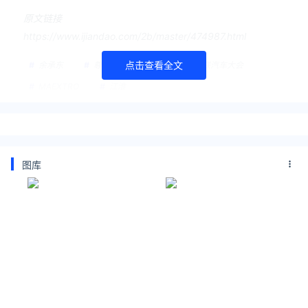
原文链接
https://www.ijiandao.com/2b/master/474987.html
点击查看全文
余承东
尊界
2024世界智能网联汽车大会
MAEXTRO
江淮
图库