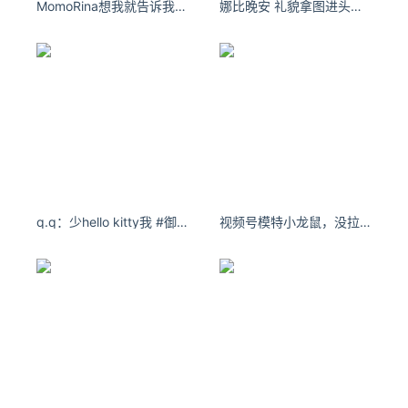
MomoRina想我就告诉我 不然我会以为你不想我啦
娜比晚安 礼貌拿图进头像库侵删祝宝宝天天开心 - 小红书
q.q：少hello kitty我 #御萝双修 #挥手变装
视频号模特小龙鼠，没拉，完美腿