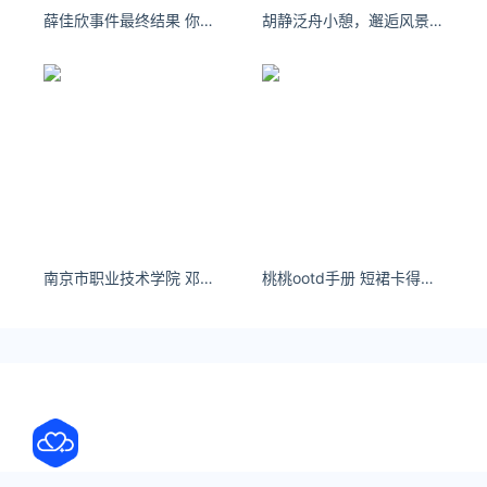
薛佳欣事件最终结果 你要记得，紫檀未灭，我亦未去。
胡静泛舟小憩，邂逅风景和美食，大家端午安康~ #端午包好的##生活有星意#
南京市职业技术学院 邓雅婧 可偏偏有一颗想整天出去浪的心
桃桃ootd手册 短裙卡得刚刚好呢