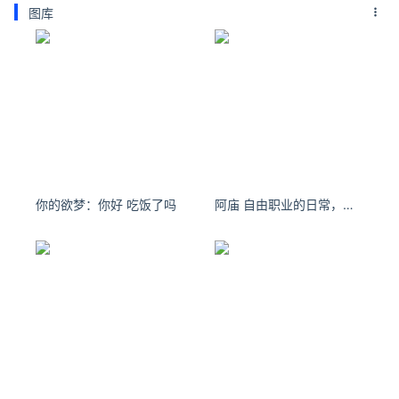
图库
你的欲梦：你好 吃饭了吗
阿庙 自由职业的日常，看树看云画画游泳