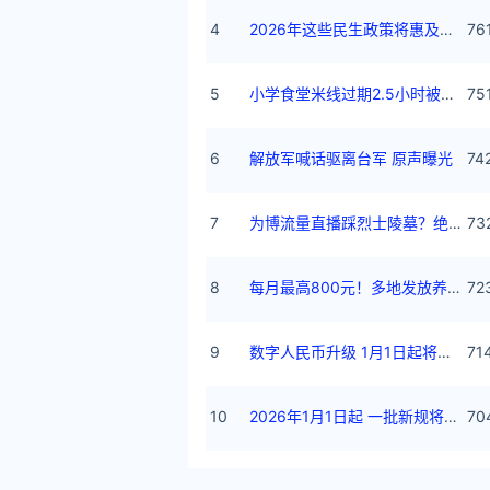
4
2026年这些民生政策将惠及百姓
76
5
小学食堂米线过期2.5小时被罚5万
75
6
解放军喊话驱离台军 原声曝光
74
7
为博流量直播踩烈士陵墓？绝不姑息
73
8
每月最高800元！多地发放养老消费券
72
9
数字人民币升级 1月1日起将计付利息
71
10
2026年1月1日起 一批新规将施行
70