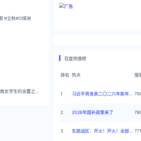
立秋#O绿洲 ​​​​
百度热搜榜
排名
热点
搜
Neinei Pupu诠释越南女学生的含蓄之美 - 趣画阁
1
习近平将发表二〇二六年新年贺词
79
2
2026年国补政策来了
78
3
东部战区：开火！开火！全部命中！
77