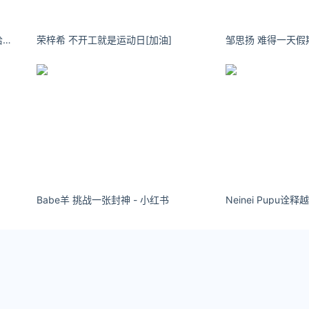
橙橙无敌棒：一定要爱着点什么，恰似草木对光阴的钟情。
荣梓希 不开工就是运动日[加油] ​​​​
邹思扬 难得一天假期 #
Babe羊 挑战一张封神 - 小红书