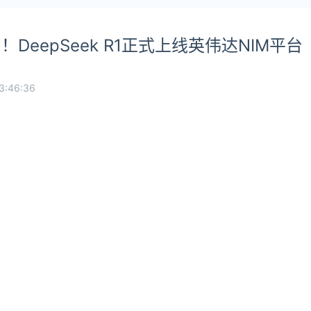
o1！DeepSeek R1正式上线英伟达NIM平台
3:46:36