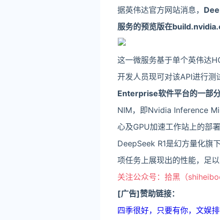
据英伟达官方网站消息，
Dee
服务的预览版在build.nvidi
这一微服务基于单个英伟达HGX
开发人员现可对该API进行测
Enterprise软件平台的一部
NIM，即Nvidia Infer
心及GPU加速工作站上的部
DeepSeek R1是幻方量
项任务上展现出的性能，足以与
关注公众号：拾黑（shiheib
[广告]赞助链接：
四季很好，只要有你，文娱排行榜：ht