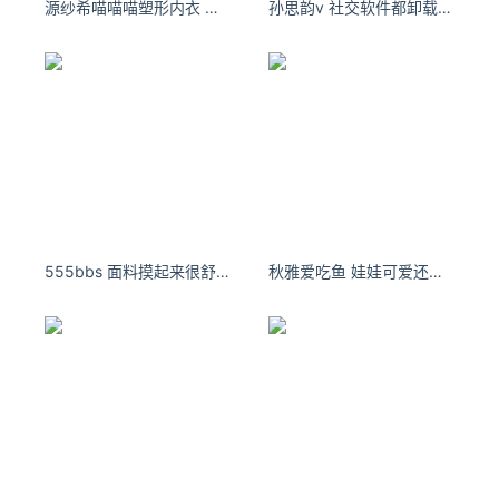
源纱希喵喵喵塑形内衣 你可以平淡，但决不能放弃自己。
孙思韵v 社交软件都卸载了，有三五个知心的男朋友就够了 ​​​​
555bbs 面料摸起来很舒服，无论衣长还是版型的设计
秋雅爱吃鱼 娃娃可爱还是我可爱 - 小红书