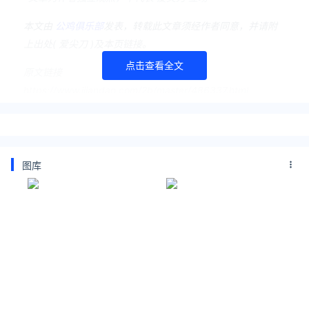
本文由
公鸡俱乐部
发表，转载此文章须经作者同意，并请附
上出处( 爱尖刀 )及本页链接。
点击查看全文
原文链接
https://www.ijiandao.com/2b/master/486337.html
Passkey
Telegram
通行密钥
验证码
图库