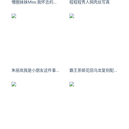
懵圈妹妹Miss:我怀念的不是你，而是你给的致命曾经。
程程程秀人网肉丝写真
朱丽岚我是小朋友这件事 大家都知道吧
霸王茶姬花田乌龙复刻配方 - 小红书