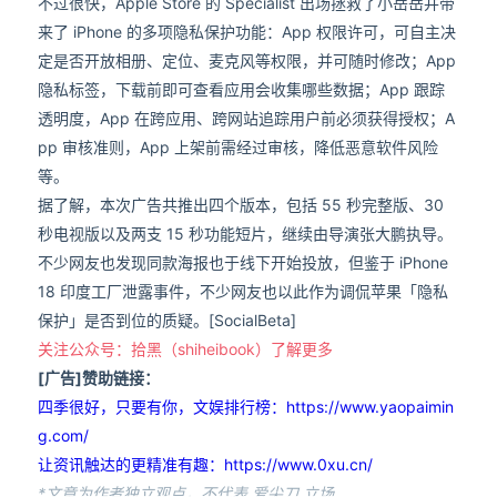
不过很快，Apple Store 的 Specialist 出场拯救了小岳岳并带
来了 iPhone 的多项隐私保护功能：App 权限许可，可自主决
定是否开放相册、定位、麦克风等权限，并可随时修改；App
隐私标签，下载前即可查看应用会收集哪些数据；App 跟踪
透明度，App 在跨应用、跨网站追踪用户前必须获得授权；A
pp 审核准则，App 上架前需经过审核，降低恶意软件风险
等。
据了解，本次广告共推出四个版本，包括 55 秒完整版、30
秒电视版以及两支 15 秒功能短片，继续由导演张大鹏执导。
不少网友也发现同款海报也于线下开始投放，但鉴于 iPhone
18 印度工厂泄露事件，不少网友也以此作为调侃苹果「隐私
保护」是否到位的质疑。[SocialBeta]
关注公众号：拾黑（shiheibook）了解更多
[广告]赞助链接：
四季很好，只要有你，文娱排行榜：https://www.yaopaimin
g.com/
让资讯触达的更精准有趣：https://www.0xu.cn/
*文章为作者独立观点，不代表 爱尖刀 立场