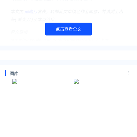
本文由
邢曦月
发表，转载此文章须经作者同意，并请附上出
处( 爱尖刀 )及本页链接。
点击查看全文
原文链接
https://www.ijiandao.com/2b/master/488723.html
apple
岳云鹏
苹果
Specialist
Apple Store
图库