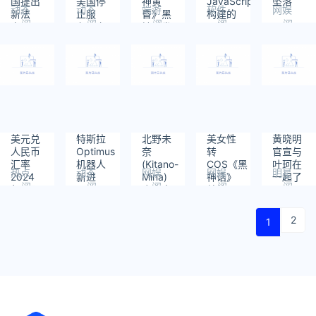
国提出
美国停
神黄
JavaScript
坠落
动态
动态
端游
软件
网娱
新法
止服
昏》黑
构建的
阅
阅
阅
阅
阅
案：下
务！字
妹引发
思维导
读：
读：
读：
读：
读：
载
节跳动
新争
图库
381
477
475
714
557
DeepSeek
旗下剪
议：文
最高判
映海外
化神话
20年监
版
所有权
禁
CapCut、
之争
Lemon8
等应用
均在美
美元兑
特斯拉
北野未
美女性
黄晓明
国停服
人民币
Optimus
奈
转
官宣与
汇率
机器人
(Kitano-
COS《黑
叶珂在
热点
动态
网娱
网娱
明星
2024
新进
Mina)
神话》
一起了
阅
阅
阅
阅
阅
年9月
展：已
个人介
鹤仙
读：
读：
读：
读：
读：
29日
生产数
绍-高
人：四
632
555
1287
392
508
百台、
清写真
妹金丹
2
1
尚未达
图片
手中捧
上产线
工作标
准