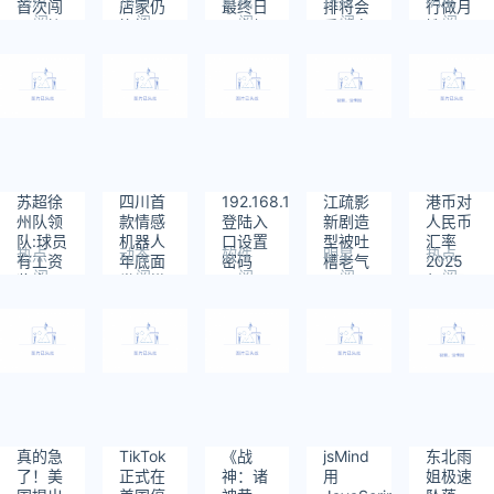
首次闯
店家仍
最终日
排将会
行做月
阅
阅
阅
阅
阅
入足协
挣钱
票房仍
重返奥
嫂
读：
读：
读：
读：
读：
杯决赛
超50万
运
151
244
203
298
306
元
苏超徐
四川首
192.168.1.1
江疏影
港币对
州队领
款情感
登陆入
新剧造
人民币
队:球员
机器人
口设置
型被吐
汇率
热点
动态
软件
明星
热点
有工资
年底面
密码
槽老气
2025
阅
阅
阅
阅
阅
奖金
世：搭
年3月
读：
读：
读：
读：
读：
载自主
11日
422
318
541
194
408
研发情
感认知
系统
真的急
TikTok
《战
jsMind
东北雨
了！美
正式在
神：诸
用
姐极速