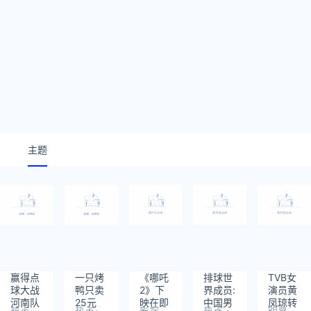
主题
赢得点
一只烤
《哪吒
排球世
TVB女
球大战
鸭只卖
2》下
界成员:
演员黄
河南队
25元
映在即
中国男
凤琼转
热点
热点
影视
热点
明星