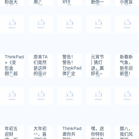
粉丝大
用，
X13
助你一
小黑盲
阅
阅
阅
阅
阅
使俱乐
ThinkPad
2023
臂之力
盒与您
读：
读：
读：
读：
读：
部”启
T14p
助你高
相遇～
490
807
577
608
470
动在即
2023
效搞定
让思考
KPI！
更有力
量！
ThinkPad
原来TA
警告！
元宵节
新春新
×《变
们竟然
警告！
| 猜灯
气象，
形金
是这样
ThinkPad《三
谜，赢
新年迎
百家
百家
百家
百家
百家
刚：超
的设计
体》定
好礼~
新思！
阅
阅
阅
阅
阅
能勇士
师！！！
制版礼
读：
读：
读：
读：
读：
崛起》
盒高能
620
550
490
703
570
即将高
来袭！
燃来
袭！
年初五
大年初
ThinkPad
嘿，送
腊八，
迎财
一，喜
邀你共
你特别
我们风