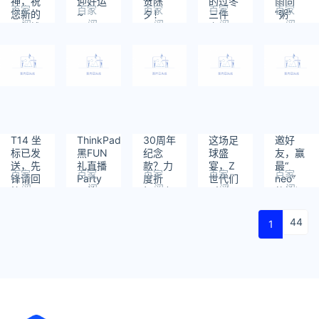
神，祝
迎好运
贺除
的过冬
雨同
百家
百家
百家
百家
百家
您新的
~
夕！
三件
“粥”
阅
阅
阅
阅
阅
一年钱
套！
读：
读：
读：
读：
读：
兔无量
709
630
468
585
488
~
T14 坐
ThinkPad
30周年
这场足
邀好
标已发
黑FUN
纪念
球盛
友，赢
送，先
礼直播
款？力
宴，Z
最“
百家
百家
百家
百家
百家
锋请回
Party
度折
世代们
neo”
阅
阅
阅
阅
阅
答！
即将开
扣？专
“赢麻
的笔记
读：
读：
读：
读：
读：
始~
属权
了”！
本啦！
402
473
617
583
757
益？统
44
1
统都给
你！