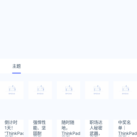
主题
倒计时
强悍性
随时随
职场达
中奖名
1天！
能、坚
地，
人秘密
单｜
“ThinkPad
固耐
ThinkPad
武器，
ThinkPa
百家
百家
百家
百家
百家