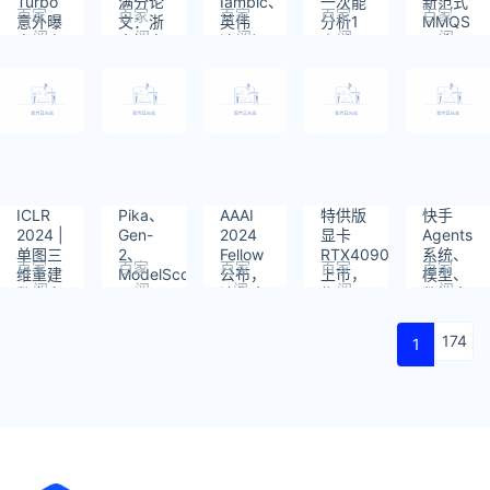
Turbo
满分论
Iambic、
一次能
新范式
百家
百家
百家
百家
百家
意外曝
文：浙
英伟
分析1
MMQS
阅
阅
阅
阅
阅
光，官
大提出
达、加
小时
入选
读：
读：
读：
读：
读：
方网页
基于可
州理工
YouTube
WWW
908
693
856
1019
924
被扒
变形三
学院开
视频，
2024，
出，网
维高斯
发多尺
「大世
解锁基
传明天
的高质
度深度
界模
于人类
就上线
量单目
生成模
型」火
反馈的
动态重
型，进
了
多模态
建新方
行状态
查询建
法
特异性
议
ICLR
Pika、
AAAI
特供版
快手
蛋白
2024 |
Gen-
2024
显卡
Agents
质-配
单图三
2、
Fellow
RTX4090D
系统、
体复合
百家
百家
百家
百家
百家
维重建
ModelScope、
公布，
上市，
模型、
物结构
阅
阅
阅
阅
阅
数字虚
SEINE……
清华大
售价
数据全
预测
读：
读：
读：
读：
读：
拟人，
AI视频
学朱军
12999
部开
976
888
1049
763
919
浙大
生成哪
教授入
元
源！
174
1
&amp;
家强？
选
字节提
这个框
出
架一测
Real3D-
便知
Portrait
算法