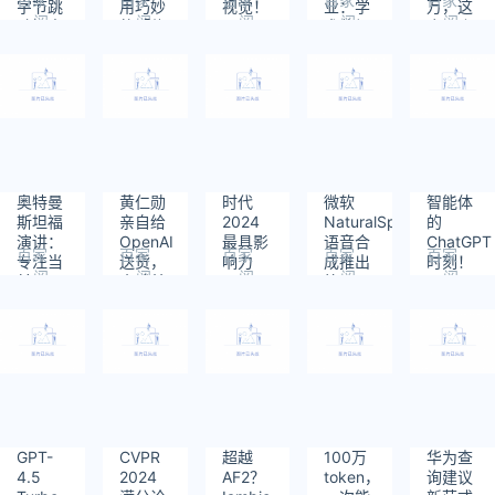
字节跳
用巧妙
视觉！
业：学
万，这
阅
阅
阅
阅
阅
动提出
的「传
CVPR
术休假
个AI聊
读：
读：
读：
读：
读：
物理引
送」技
2024
两年，
天搭子
1331
607
639
841
816
导的方
巧，让
线上论
瞄准
是怎么
法让蛋
神经网
文分享
「空间
火的
白质动
络的训
会启动
智能」
起来
练更加
高效
奥特曼
黄仁勋
时代
微软
智能体
斯坦福
亲自给
2024
NaturalSpeech
的
演讲：
OpenAI
最具影
语音合
ChatGPT
百家
百家
百家
百家
百家
专注当
送货，
响力
成推出
时刻！
阅
阅
阅
阅
阅
前AI局
全球首
100
第三
DeepMin
读：
读：
读：
读：
读：
限性没
台DGX
人：黄
代，网
通用AI
665
618
739
728
979
用，
H200
仁勋、
友惊
向人类
GPT-5
开箱了
Bengio、
呼：超
玩家进
让一切
纳德拉
自然！
化，开
努力过
、王传
实至名
始理解
时
福等人
归
游戏
入选
GPT-
CVPR
超越
100万
华为查
4.5
2024
AF2？
token，
询建议