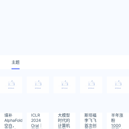
主题
填补
ICLR
大模型
斯坦福
半年涨
AlphaFold3
2024
时代的
李飞飞
粉
空白，
Oral｜
计算机
首次创
1000
百家
百家
百家
百家
百家