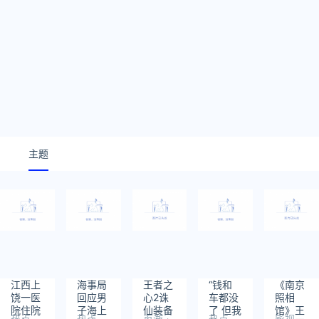
主题
江西上
海事局
王者之
“钱和
《南京
饶一医
回应男
心2诛
车都没
照相
院住院
子海上
仙装备
了 但我
馆》王
热点
热点
页游
热点
影视