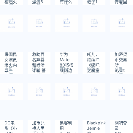
楼起火
漂流6
有什么
救了1
传君回
阅
阅
阅
阅
阅
天
用？
个人”
应角色
读：
读：
读：
读：
读：
不讨喜:
274
137
680
339
381
有责任
去完成
曝国民
救助百
华为
吒儿，
加密货
女演员
名弃婴
Mate
继续冲!
币交易
爆火内
和尚涉
80将搭
《哪吒
所
明星
热点
数码
影视
业界
幕
诈骗 警
载侧边
之魔童
Bybit
阅
阅
阅
阅
阅
方通报
超声波
闹海》
被盗14
读：
读：
读：
读：
读：
指纹 大
密钥延
亿美元
301
237
1040
322
451
概率12
期至
后续：
月上市
5.31
朝鲜黑
客入侵
SafeWalle
实现攻
击
DC电
加币兑
黑客利
Blackpink
网吧登
影《小
换人民
用
Jennie
录