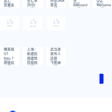
丑2：
币汇率
AnyDesk
登
QQ、
影视
热点
业界
明星
软件
双重妄
2025
冒充
Billboard
WeGame
阅
阅
阅
阅
阅
想》2
年1月
CERT-
杂志封
担心被
读：
读：
读：
读：
读：
月6日
24日
UA发
面 即将
盗号
442
403
475
395
607
上线腾
起网络
发行个
吗：2
讯视
攻击
人首张
步教你
频：菲
专辑
鉴别真
尼克
假客户
斯、
端
Lady
Gaga
曝真我
上海：
武当道
主演
GT
新建民
家传人
Neo 7
用建筑
还原
数码
热点
端游
将提前
应按照
《黑神
阅
阅
阅
发布 配
绿色民
话》：
读：
读：
读：
1.5K屏
用建筑
众人练
590
645
623
幕 堪称
一星级
剑太雅
1
价格屠
以上标
致了
夫？
准建设