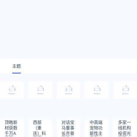
主题
顶皓新
西部
对话宝
中高端
多家一
材获数
（重
马董事
宠物功
线机构
千万A
庆）科
长齐普
能性主
投资光
百家
百家
百家
百家
百家