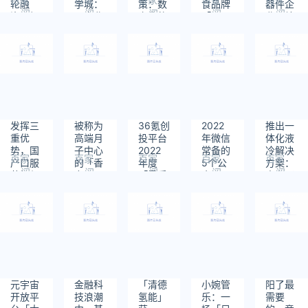
轮融
学城：
策：数
食品牌
器件企
阅
阅
阅
阅
阅
资，加
用产业
字化的
「BRIGHT
业昂纳
读：
读：
读：
读：
读：
速电池
互联网
精髓在
布兰
科技，
336
597
453
468
359
集流
的思
于客户
德」获
助力数
体、隔
维，高
体验
数千万
据传输
膜材料
质量发
元Pre-
T时代
产能扩
展软件
A轮融
技术创
张｜早
产业
资，由
新
起看早
上市公
期
司若羽
发挥三
被称为
36氪创
2022
推出一
臣独投
重优
高端月
投平台
年微信
体化液
｜早起
势，国
子中心
2022
常备的
冷解决
看早期
百家
百家
百家
百家
百家
产口服
的「香
年度
5个公
方案：
阅
阅
阅
阅
阅
药如何
奈
「最受
众号，
中兴通
读：
读：
读：
读：
读：
补强防
儿」，
关注」
你关注
讯为数
567
552
495
547
537
疫拼
「JEAN
项目
了几
据中心
图？
锦恩健
Top50
个？
高能耗
康」完
名册重
「切
成
磅发布
脉」
1500
万元
Pre-A
元宇宙
金融科
「清德
小婉管
阳了最
轮融资
开放平
技浪潮
氢能」
乐：一
需要
｜早起