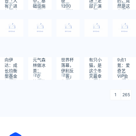
台「大
中，基
获
场「足
的，竟
看早期
百家
百家
百家
百家
百家
有」进
础设施
1200
部」演
然是这
阅
阅
阅
阅
阅
行数千
层如何
万天使
员的胜
些喉痛
读：
读：
读：
读：
读：
万元新
破局？
轮融
利｜尺
鼻塞指
536
454
316
907
591
一轮融
资，加
度
南
资，小
速推动
米联创
储运氢
加码｜
技术研
早起看
发｜早
早期
起看早
期
向伊
元气森
世界杯
有只小
9点1
达：成
林做冰
落幕，
猫，是
氪：爱
长均衡
茶：​
伊利反
这个冬
奇艺
百家
百家
百家
百家
百家
型基金
「0
「客」
天最幸
VIP会
阅
阅
阅
阅
阅
经理的
糖」故
为主
福的事
员再涨
读：
读：
读：
读：
读：
自我修
事的终
情啦！
价；
503
515
497
607
553
养
结｜焦
｜萌宠
2023
1
265
点分析
寻人启
年国考
事
1月7
日、8
日举
行；苹
果拟允
许用第