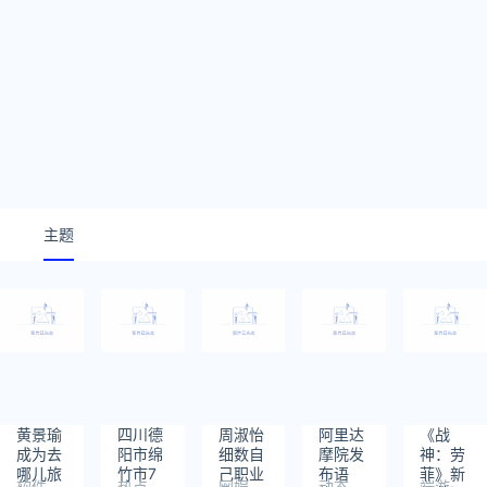
主题
黄景瑜
四川德
周淑怡
阿里达
《战
成为去
阳市绵
细数自
摩院发
神：劳
哪儿旅
竹市7
己职业
布语
菲》新
软件
热点
网娱
动态
端游