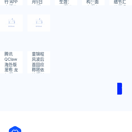
行 APP
月5日
生涯：
构：面
细节汇
阅
阅
阅
阅
阅
全球代
23时
17岁进
向真实
总大曝
读：
读：
读：
读：
读：
言人
30分发
女团 干
业务的
光！规
1
1
1
2
1
生4.7
直播都
AI 原生
模碾压
级左右
9年了
应用开
前两作
地震
发平台
腾讯
童锦程
QClaw
风波后
海外版
首回应
动态
网娱
发布 龙
称将依
阅
阅
虾之父
法支付
读：
读：
发声感
抚养费
2
2
谢腾讯
1