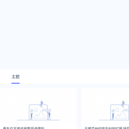
主题
霸车位不挪还报警是谁惯的
半藏森林彻底告别网红圈 转型