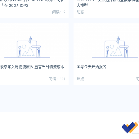
内存 200万IOPS
大模型
阅读：2
动态
谈京东入局物流原因 直言当时物流成本
国考今天开始报名
阅读：111
热点
阅