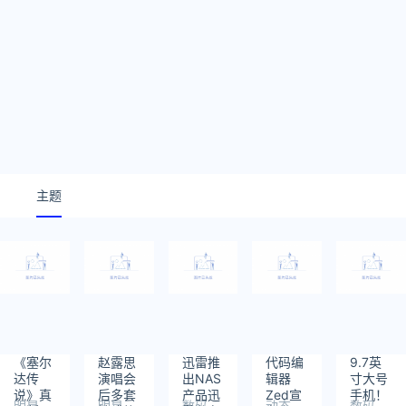
主题
《塞尔
赵露思
迅雷推
代码编
9.7英
达传
演唱会
出NAS
辑器
寸大号
说》真
后多套
产品迅
Zed宣
手机！
明星
明星
数码
动态
数码