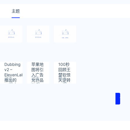
主题
Dubbing
苹果地
100秒
v2 –
图将引
回顾王
ElevenLabs
入广告
楚钦惊
动态
动态
热点
推出的
允许品
天逆转
阅
阅
阅
AI 配音
牌竞价
读：
读：
读：
模型
广告位
3
3
131
1