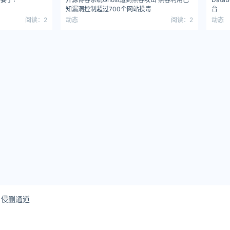
知漏洞控制超过700个网站投毒
台
阅读：2
动态
阅读：2
动态
侵删通道