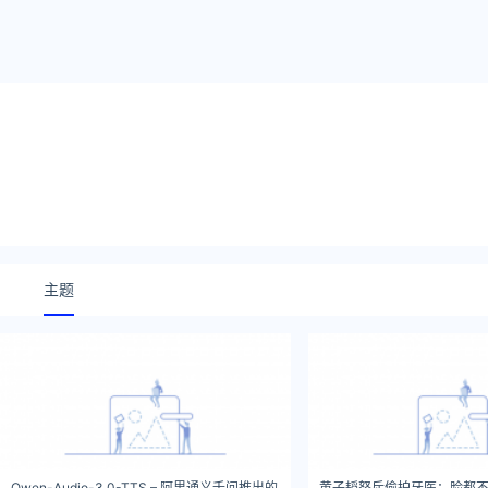
主题
Qwen-Audio-3.0-TTS – 阿里通义千问推出的
黄子韬怒斥偷拍牙医：脸都