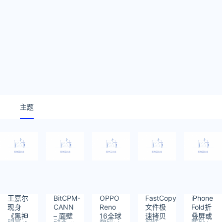
主题
王嘉尔
BitCPM-
OPPO
FastCopy
iPhone
现身
CANN
Reno
文件极
Fold折
《黑神
– 面壁
16全球
速拷贝
叠屏或
明星
动态
数码
软件
数码