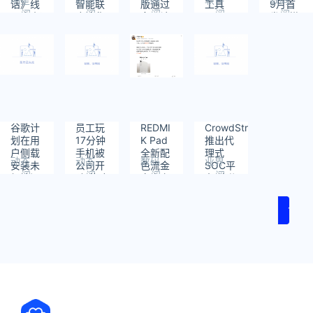
话》线
智能联
版通过
工具
9月首
阅
阅
阅
阅
阅
下店 杨
合清华
多国认
发！搭
读：
读：
读：
读：
读：
奇全程
开源的
证 支持
载A20
2
2
2
2
1
陪同
端侧大
80W快
Pro
模型
充
谷歌计
员工玩
REDMI
CrowdStrike
划在用
17分钟
K Pad
推出代
户侧载
手机被
全新配
理式
动态
动态
数码
业界
安装未
公司开
色流金
SOC平
阅
阅
阅
阅
经认证
除 获赔
白官宣
台 让分
读：
读：
读：
读：
APK前
9400
10月
析师成
2
2
267
248
显示数
元
23日
为AI团
1
据风险
K90同
队的核
和安全
场发布
心
警告