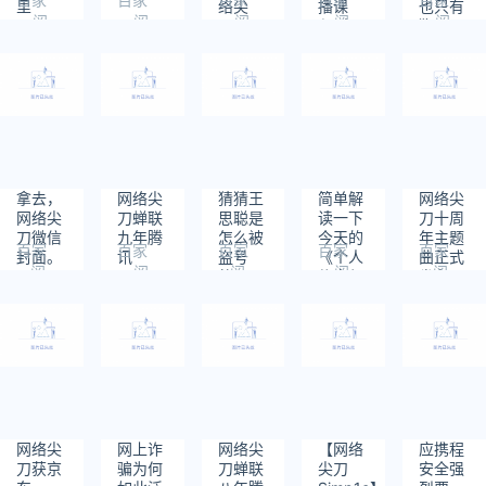
里
络尖
播课
也只有
阅
阅
阅
阅
阅
ASRC
刀？
程”中
狗了！
读：
读：
读：
读：
读：
卓越合
碰瓷营
430
849
993
686
645
作伙
销的公
伴/安
开声明
全团队
拿去，
网络尖
猜猜王
简单解
网络尖
网络尖
刀蝉联
思聪是
读一下
刀十周
刀微信
九年腾
怎么被
今天的
年主题
百家
百家
百家
百家
百家
封面。
讯
盗号
《个人
曲正式
阅
阅
阅
阅
阅
TSRC
的？
信息保
发布。
读：
读：
读：
读：
读：
年度优
护
1089
1157
7668
1153
1338
秀合作
法》。
伙伴
网络尖
网上诈
网络尖
【网络
应携程
刀获京
骗为何
刀蝉联
尖刀
安全强