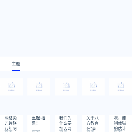
主题
网络尖
重起·拾
我们为
关于八
嗯，能
刀蝉联
黑！
什么要
方教育
制裁猫
八年阿
加入网
在“直
的估计
百家
百家
百家
百家
百家