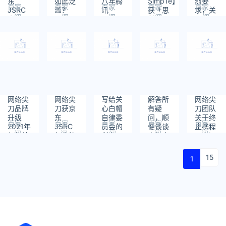
东
如此泛
八年腾
Simp1e】
烈要
百家
百家
百家
百家
百家
JSRC
滥？
讯
获「思
求，关
阅
阅
阅
阅
阅
全年四
360：
TSRC
科
于成员
读：
读：
读：
读：
读：
个季度
你要的
年度优
cisco」
Doggy
1449
1673
1927
1794
1714
“史诗
诈骗方
秀合作
和「福
处理公
战
式我都
伙伴，
昕」双
告！
队”，
有！
pytho1n
致谢
Q4个
白帽第
人排名
一斩获
第一、
“漏洞
二、四
之王”
网络尖
网络尖
写给关
解答所
网络尖
称号
刀品牌
刀获京
心白帽
有疑
刀团队
升级
东
自律委
问，顺
关于终
百家
百家
百家
百家
百家
2021年
JSRC
员会的
便谈谈
止携程
阅
阅
阅
阅
阅
组织结
年度第
所有
白帽自
SRC漏
读：
读：
读：
读：
读：
构公示
一、
人。
律委员
洞合作
1688
2066
1272
1439
1668
三，白
会的初
公开声
15
1
帽排行
衷。
明
前5包
揽4名