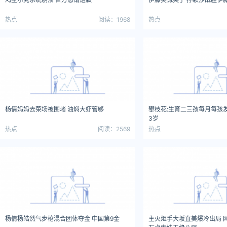
热点
阅读：1968
热点
杨倩妈妈去菜场被围堵 油焖大虾管够
攀枝花:生育二三孩每月每孩发
3岁
热点
阅读：2569
热点
杨倩杨皓然气步枪混合团体夺金 中国第9金
主火炬手大坂直美爆冷出局 