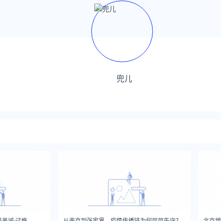
兜儿
美诚:过瘾
从南京到张家界，疫情传播链为何层层失守？
北京增