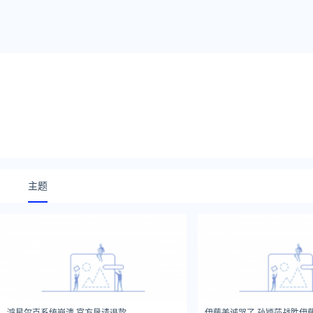
主题
鸿星尔克系统崩溃 官方恳请退款
伊藤美诚哭了 孙颖莎战胜伊藤