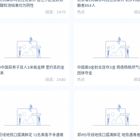
酸检测结果均为阴性
触者654人
阅读：2470
热点
阅读
金!中国获男子双人3米板金牌 里约丢的金
中国第9金射击连夺3金 杨倩杨皓然
来
团体夺金
阅读：2480
热点
阅读
号线地铁口摆满鲜花 12名乘客不幸遇难
郑州5号线地铁口摆满鲜花 地铁遇难者