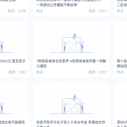
一场演出让传播链不断延伸
二区核
阅读：2238
热点
阅读：2317
热点
500元 直至孩子
7例感染者曾去张家界 4例感染者曾同看一场魅
第11
力湘西
牌抢回
阅读：1952
热点
阅读：2235
热点
网球女单不敌捷克
张家齐陈芋汐女子双人十米台夺金 奇袭组合夺
郑州5