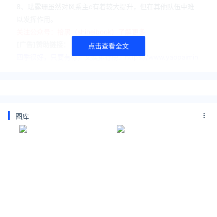
8、珐露珊虽然对风系主c有着较大提升，但在其他队伍中难
以发挥作用。
关注公众号：拾黑（shiheibook）了解更多
[广告]赞助链接：
点击查看全文
四季很好，只要有你，文娱排行榜：https://www.yaopaimin
g.com/
让资讯触达的更精准有趣：https://www.0xu.cn/
*文章为作者独立观点，不代表 爱尖刀 立场
本文由
Serena
发表，转载此文章须经作者同意，并请附上出
图库
处( 爱尖刀 )及本页链接。
原文链接 https://www.ijiandao.com/game/mobile-
games/471321.html
原神
风元素