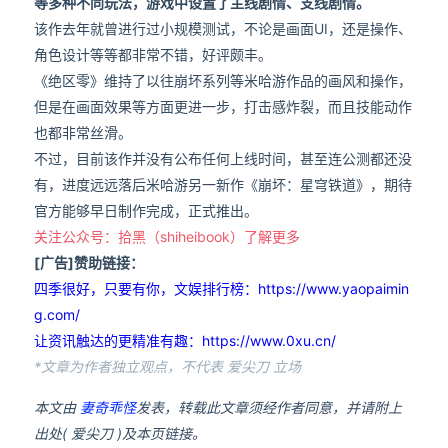
等多种不同玩法，游戏中设置了主线剧情、支线剧情。
该作去年就曾进行过小规模测试，不论是画面UI，还是操作、
角色设计等等都非常不错，好评颇丰。
《绝区零》维持了以往崩坏系列等米哈游作品的画风和操作，
但是在画面效果等方面更进一步，打击感炸裂，而且技能动作
也都非常丝滑。
不过，目前该作并没有公布任何上线时间，甚至连公测都还没
有，进度远远落后米哈游另一新作《崩坏：星穹铁道》，期待
官方能够早日制作完成，正式推出。
关注公众号：拾黑（shiheibook）了解更多
[广告]赞助链接：
四季很好，只要有你，文娱排行榜：https://www.yaopaimin
g.com/
让资讯触达的更精准有趣：https://www.0xu.cn/
*文章为作者独立观点，不代表 爱尖刀 立场
本文由
妻奇乖怪
发表，转载此文章须经作者同意，并请附上
出处( 爱尖刀 )及本页链接。