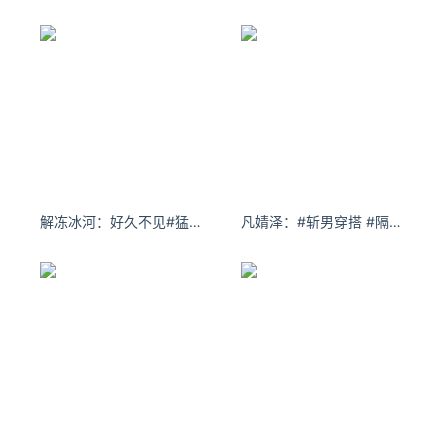
解冻冰河：好久不见#猛女 #东北 #开学新人设已经想好了
凡婧泽：#斩男穿搭 #隔屏就撩你 #纯御 #白丝yyds #白丝即正义