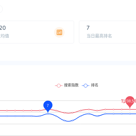
20
7
注均值
当日最高排名