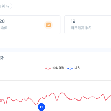
于神马
28
19
注均值
当日最高排名
趋势