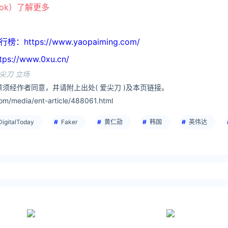
ook）了解更多
tps://www.yaopaiming.com/
//www.0xu.cn/
尖刀 立场
须经作者同意，并请附上出处( 爱尖刀 )及本页链接。
m/media/ent-article/488061.html
DigitalToday
Faker
黄仁勋
韩国
英伟达