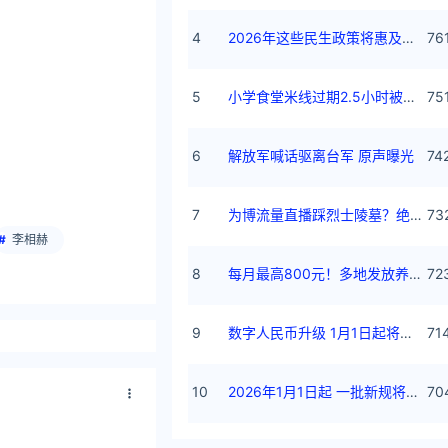
4
2026年这些民生政策将惠及百姓
76
5
小学食堂米线过期2.5小时被罚5万
75
6
解放军喊话驱离台军 原声曝光
74
7
为博流量直播踩烈士陵墓？绝不姑息
73
李相赫
8
每月最高800元！多地发放养老消费券
72
9
数字人民币升级 1月1日起将计付利息
71
10
2026年1月1日起 一批新规将施行
70