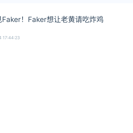
aker！Faker想让老黄请吃炸鸡
 17:44:23