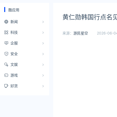
酷应用
黄仁勋韩国行点名见F
新闻
科技
来源：
游民星空
2026-06-04
企服
安全
文娱
游戏
好货