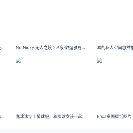
沉默重复着沉默，或许我已真的不能逃脱。
NotNicky 无人之境 2酒泉·敦煌雅丹国家地质公园 ​​​​
易的私人空间忽然想
天才小小梨：当男友看路边的美女的时候#以德服人
蠢沫沫穿上棒球服，和棒球女孩一起免费玩棒球
Erica桌面壁纸图片