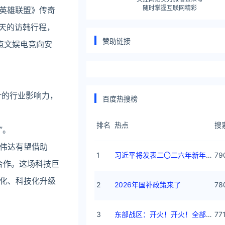
随时掌握互联网精彩
与《英雄联盟》传奇
四天的访韩行程，
赞助链接
点文娱电竞向安
r的行业影响力，
百度热搜榜
排名
热点
搜
”。
伟达有望借助
1
习近平将发表二〇二六年新年贺词
79
关合作。这场科技巨
化、科技化升级
2
2026年国补政策来了
78
3
东部战区：开火！开火！全部命中！
77