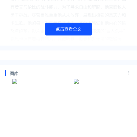
有着无与伦比的战斗能力，为了寻求自由和解脱，他直面敌人
勇于挑战，尽管困难重重他从未放弃，展现出极强的意志力和
求生欲。他的每一次挥拳与开枪无一不让人感受到他内心的愤
点击查看全文
怒与绝望。影片更有甄子丹的强力加盟，其饰演的“盲人杀手”
凯恩也拥有着独特魅力，凭借听觉、触觉和对环境的敏锐感
知，依然能够在战斗中占据上风，他的战斗方式既新颖又极具
观赏性，而他也更是约翰·威克的强大对手，在充满暴力和背
叛的世界中摸索出路。
关注公众号：拾黑（shiheibook）了解更多
图库
[广告]赞助链接：
四季很好，只要有你，文娱排行榜：https://www.yaopaimin
g.com/
让资讯触达的更精准有趣：https://www.0xu.cn/
*文章为作者独立观点，不代表 爱尖刀 立场
本文由
川尘
发表，转载此文章须经作者同意，并请附上出处(
爱尖刀 )及本页链接。