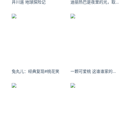
井川遥 地球探险记
迪丽热巴是夜里的光，取悦自己的光
原文链接
https://www.ijiandao.com/media/movie/479015.html
1905电影网
查德·斯塔尔斯基
基努·里维斯
甄子丹
疾速追杀4
兔丸儿：经典复现#桃花笑
一颗可爱桃 这谁谁家的老婆？快来认领吖。