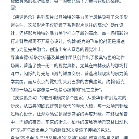
极致爽感的视听盛宴，每一帧都充满了力量与速度的碰撞。
《疾速追杀》系列影片以其独特的暴力美学风格吸引了众多影
迷关注，这部影片不仅延续了系列影片以往的高水准动作设
计，还将影片独特的暴力美学推向了新的高度。每一场精彩的
打斗背后都离不开精心设计，约翰·威克的飞车枪战更是将速
度与力量完美融合，创造出令人窒息的视觉冲击。
导演查德·斯塔尔斯基及其创作团队创作出了极具特色的动作
场面，营造了独一无二的视觉风格，尤其在柏林夜店的那场打
斗中，闪烁的灯光与飞溅的鲜血交织，营造出超现实的暴力美
学氛围。而从东京的霓虹街头到巴黎的古典建筑，约翰·威克
的每一场战斗都像是一场精心编排的“死亡之舞”。
《疾速追杀4》的取景地横跨多个国家，从繁华都市到荒凉的
沙漠，从古典的欧式建筑到现代的摩天大楼，每一处场景都经
过精心设计，让观众感受到视觉盛宴的再度升级。在终极预告
中，巴黎的夜景、东京的街头、柏林的废墟等场景交替出现也
将“杀神”与高桌会之间的巅峰对决增添了神秘的色彩。
身为“高桌会”头号追杀目标的“杀神” 约翰·威克冷酷且坚韧，拥