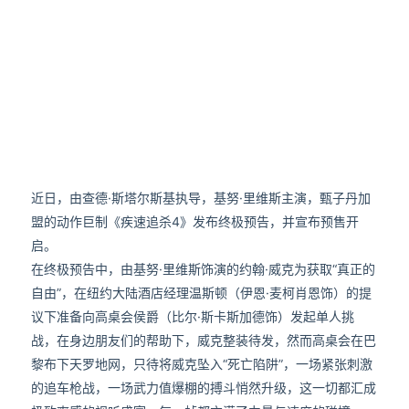
近日，由查德·斯塔尔斯基执导，基努·里维斯主演，甄子丹加
盟的动作巨制《疾速追杀4》发布终极预告，并宣布预售开
启。
在终极预告中，由基努·里维斯饰演的约翰·威克为获取“真正的
自由”，在纽约大陆酒店经理温斯顿（伊恩·麦柯肖恩饰）的提
议下准备向高桌会侯爵（比尔·斯卡斯加德饰）发起单人挑
战，在身边朋友们的帮助下，威克整装待发，然而高桌会在巴
黎布下天罗地网，只待将威克坠入“死亡陷阱”，一场紧张刺激
的追车枪战，一场武力值爆棚的搏斗悄然升级，这一切都汇成