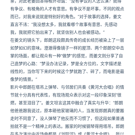
亲，对此老姜回答得格外坦诚：“没有争议的人怎么演？就得
有争议、有棱角的人才有意思。有争议不是坏事，不同的观点
而已，对我来说就是特别好的角色。”对于故事的选择，姜文
直言不讳：“我没想太多，我就看哪个故事有意思、先感动
我，我就把它拍出来了，就坚信别人也会被感动。”
在姜文的镜头下，郎朗这段颇具传奇的成长经历被染上了一层
如梦如幻的意味。澄澈得像镜子一样的屋顶、两个郎朗空中击
掌的场面，都让观众有一种“做梦”的感觉，而姜文则分享了自
己造梦的心路：“梦没办法记录，梦是全方位的，文字描述是
线性的，当你写下来的时候这个梦就跑了、碎了，而电影是最
像梦的情景。”
影片中郎朗在塔吊上弹琴、与邻居们共奏《黄河大合唱》的情
节就十分具有代表性，有现场观众表示对这一段印象深刻“很
燃，甚至泪目了”。姜文坦言这其中融合了真实与升华：“郎朗
他爸爸跟我说过，原本砸他家玻璃的人，当发现郎朗真的要搬
走时不同意了，没人弹琴了他反而不习惯了，但这段如果普通
拍就不是一个精神上的表达。搬家的时候钢琴得用塔吊，郎朗
在多次演出中返场曲都是《浏阳河》或《黄河大合唱》，所以