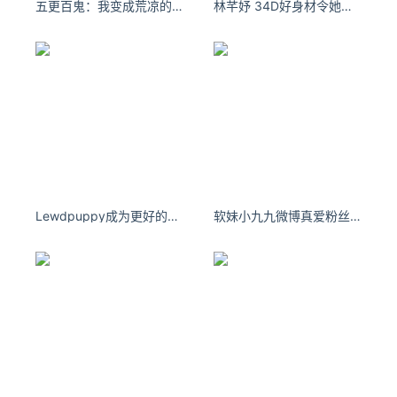
五更百鬼：我变成荒凉的景象变成无所谓的模样。
林芊妤 34D好身材令她受到网民关注
四季很好，只要有你，文娱排行榜：https://www.yaopaimin
g.com/
让资讯触达的更精准有趣：https://www.0xu.cn/
*文章为作者独立观点，不代表 爱尖刀 立场
本文由
距离是思念
发表，转载此文章须经作者同意，并请附
上出处( 爱尖刀 )及本页链接。
原文链接
https://www.ijiandao.com/media/movie/484011.html
Lewdpuppy成为更好的人，这是新的约定。
软妹小九九微博真爱粉丝群图片百度网盘
1905电影网
姜文
你行！你上！
马丽
张乘郝
于和伟
余皑磊
何赛飞
丁志诚
王硕珑
辛芷蕾
雷佳音
葛优
王传君
胡歌
陆一
甄子丹