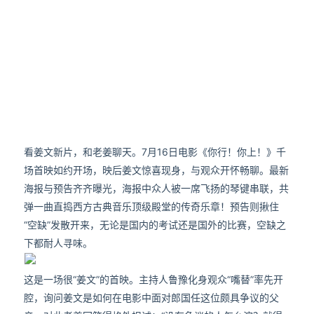
看姜文新片，和老姜聊天。7月16日电影《你行！你上！》千
场首映如约开场，映后姜文惊喜现身，与观众开怀畅聊。最新
海报与预告齐齐曝光，海报中众人被一席飞扬的琴键串联，共
弹一曲直捣西方古典音乐顶级殿堂的传奇乐章！预告则揪住
“空缺”发散开来，无论是国内的考试还是国外的比赛，空缺之
下都耐人寻味。
这是一场很“姜文”的首映。主持人鲁豫化身观众“嘴替”率先开
腔，询问姜文是如何在电影中面对郎国任这位颇具争议的父