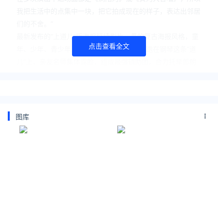
我把生活中的点集中一块，把它拍成现在的样子，表达出邻居
们的不舍。”
最新发布的“上道儿”版海报延续影片一贯的复古海报风格，童
点击查看全文
年、少年、青少年三个不同时期的郎朗，奔跑在钢琴这条“道
儿”上，亲友名师集体露脸，组成最强辅助团，合力托举郎朗
掀翻天花板，惊艳全世界！“冠军空缺”版预告依旧发问“天花板
上头是啥啊？”，然而不仅国际比赛中冠军空缺，甚至学校里
有“一群”第一第二，却独独空缺了第三，“别人的地方”似乎昭
示着打破规则没那么容易。就像当年让汤师爷翻译“惊喜”一
图库
样，这次，郎朗父子也要翻译翻译“空缺”！
时光流逝，意犹未尽，观众眼中姜文电影有十足的后劲儿，一
句台词、一个画面都可以尽情展开。电影《你行！你上！》由
姜文、马丽、张乘郝、于和伟、余皑磊、何赛飞、丁志诚、王
硕珑、辛芷蕾、雷佳音、葛优、王传君、胡歌、陆一、甄子丹
出演，7月18日全国上映！
关注公众号：拾黑（shiheibook）了解更多
[广告]赞助链接：