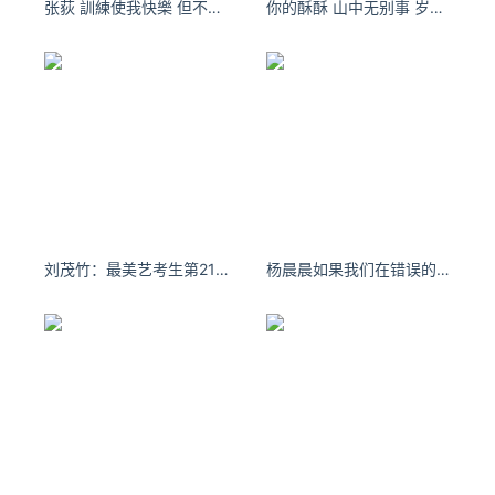
张荻 訓練使我快樂 但不知道為什麼師父今天全程對我這個表情 ​​​​
你的酥酥 山中无别事 岁月无闲愁#生活碎片 #来拍照了
刘茂竹：最美艺考生第219期
杨晨晨如果我们在错误的时间遇见，你会不会等我？