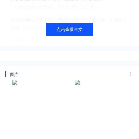
*文章为作者独立观点，不代表 爱尖刀 立场
本文由
Hime Tsu
发表，转载此文章须经作者同意，并请附上
出处( 爱尖刀 )及本页链接。
点击查看全文
原文链接
https://www.ijiandao.com/media/movie/487869.html
游民星空
王骁
田曦薇
王传君
低智商犯罪
爱奇艺
瞳盟影视
阅文影视
图库
欢动时代
刘海波
王少雄
孙晚成
张金梦
紫金陈的