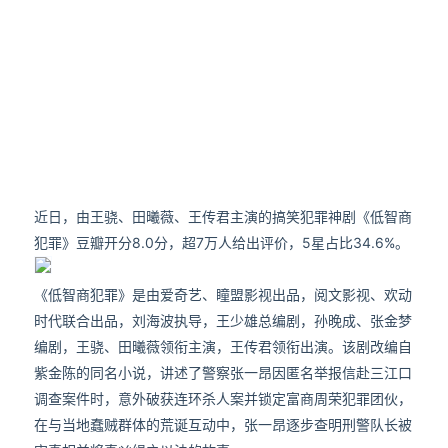
近日，由王骁、田曦薇、王传君主演的搞笑犯罪神剧《低智商
犯罪》豆瓣开分8.0分，超7万人给出评价，5星占比34.6%。
《低智商犯罪》是由爱奇艺、瞳盟影视出品，阅文影视、欢动
时代联合出品，刘海波执导，王少雄总编剧，孙晚成、张金梦
编剧，王骁、田曦薇领衔主演，王传君领衔出演。该剧改编自
紫金陈的同名小说，讲述了警察张一昂因匿名举报信赴三江口
调查案件时，意外破获连环杀人案并锁定富商周荣犯罪团伙，
在与当地蠢贼群体的荒诞互动中，张一昂逐步查明刑警队长被