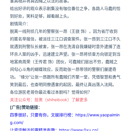
害真相并将真凶绳之以法的故事。
给出好评的观众表示剧集没有咖位番位之争，各路人马蠢的恰
到好处，笑料足够，越看越上头。
剧情简介：
脱离一线刑侦几年的警察张一昂（王骁 饰），因为省厅收到
的匿名举报信，被派往三江口调查案件。张一昂到三江口不久
就遇到刑警队长被害，张一昂在洗清自我嫌疑时意外逮捕了连
环杀人案的凶手，迅速建立声望。张一昂将侦查方向锁定到当
地富商周荣（王传君 饰）团伙，可蠢贼们层出不穷，蠢贼之
间勾心斗角的蝴蝶效应，反而助张一昂带领的警察们屡建奇
功。 “缘分”让张一昂跟所有蠢贼们齐聚一堂，凭借智慧和勇气
笑到最后，也查明同僚遇害的起因，最终让真凶落入法网。
各位游民老哥你最近看过本剧吗？觉得如何？
关注公众号：拾黑（shiheibook）了解更多
[广告]赞助链接：
四季很好，只要有你，文娱排行榜：https://www.yaopaimin
g.com/
让资讯触达的更精准有趣：https://www.0xu.cn/