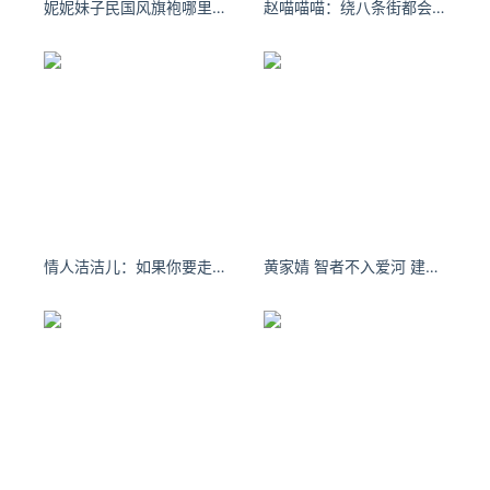
妮妮妹子民国风旗袍哪里来的神仙颜值
赵喵喵喵：绕八条街都会说偶遇 #今天穿什么# ​​​
情人洁洁儿：如果你要走，请勿回头，不然我会以为你舍不得我。
黄家婧 智者不入爱河 建设美丽中国