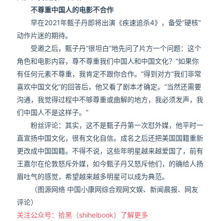
不尊重中国人的电影不合作
早在2021年甄子丹即将出演《疾速追杀4》，备受“硬核”
动作片迷的期待。
受邀之后，甄子丹“很坦白”地先问了片方一个问题：这个
角色和电影内容，尊不尊重我们中国人和中国文化？“如果你
有任何元素不尊重，我肯定不跟你合作。”得到对方“我们非常
喜欢中国文化”的回答后，他又看了剧本才确定。“当然还需要
沟通，我觉得过程中不够尊重或曲解的地方，我必须发声，我
们中国人不是这样子。”
粉丝评论：其实，这不是甄子丹第一次怼外媒，他平时一
直宣扬中国文化，很有文化自信。成名之后还把美国国籍重新
更改成中国国籍。不得不说，这些年明星越来越爱国了，前有
王嘉尔在伦敦怒斥外媒，如今甄子丹又怒斥他们，的确给人扬
眉吐气的感觉，希望越来越多明星可以成为典范。
（图源网络 中国小康网综合观网文娱、新闻晨报、网友
评论）
关注公众号：拾黑（shiheibook）了解更多