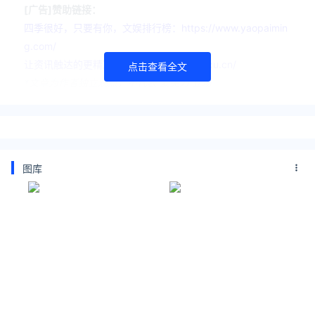
[广告]赞助链接：
四季很好，只要有你，文娱排行榜：https://www.yaopaimin
g.com/
让资讯触达的更精准有趣：https://www.0xu.cn/
点击查看全文
*文章为作者独立观点，不代表 爱尖刀 立场
本文由
BARRIE
发表，转载此文章须经作者同意，并请附上出
处( 爱尖刀 )及本页链接。
原文链接
图库
https://www.ijiandao.com/media/star/454189.html
甄子丹
BBC
GQ Hype
疾速追杀