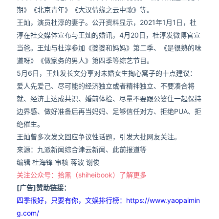
期》《北京青年》《大汉情缘之云中歌》等。
王灿，演员杜淳的妻子。公开资料显示，2021年1月1日，杜
淳在社交媒体宣布与王灿的婚讯，4月20日，杜淳发微博官宣
当爸。王灿与杜淳参加《婆婆和妈妈》第二季、《是很熟的味
道呀》《做家务的男人》第四季等综艺节目。
5月6日，王灿发长文分享对未婚女生掏心窝子的十点建议：
爱人先爱己、尽可能的经济独立或者精神独立、不要凑合将
就、经济上达成共识、婚前体检、尽量不要跟公婆住一起保持
边界感、做好准备后再当妈妈、足够信任对方、拒绝PUA、拒
绝催生。
王灿曾多次发文回应争议性话题，引发大批网友关注。
来源：九派新闻综合津云新闻、此前报道等
编辑 杜海锋 审核 蒋波 谢俊
关注公众号：拾黑（shiheibook）了解更多
[广告]赞助链接：
四季很好，只要有你，文娱排行榜：https://www.yaopaimin
g.com/