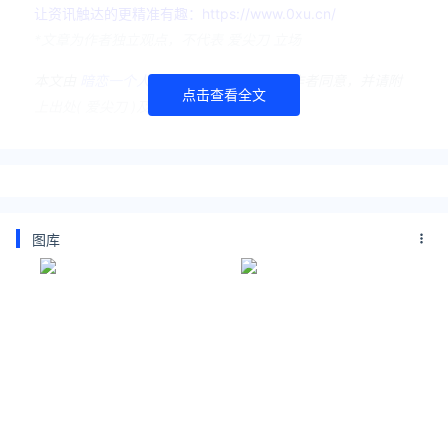
让资讯触达的更精准有趣：https://www.0xu.cn/
*文章为作者独立观点，不代表 爱尖刀 立场
本文由
暗恋一个人
发表，转载此文章须经作者同意，并请附
点击查看全文
上出处( 爱尖刀 )及本页链接。
原文链接
https://www.ijiandao.com/media/star/480907.html
杜淳
王灿
妻子
未婚
图库