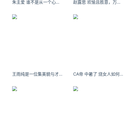
朱主爱 谁不是从一个心地善良的孩子被现实折磨成一个心机沉重的疯子
赵露思 欢愉且胜意，万事皆可期。
王雨纯是一位集美貌与才华于一身的女子
CA帝 中暑了 烧女人如何为夏天备战- 小红书