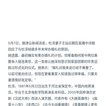
5月7日，据津云新闻消息，杜淳妻子王灿近期在直播中详细
回应了与杜淳结婚多年未举办婚礼的原因。
她透露，最初确实有筹办婚礼的计划，但筹备期间家中两位重
要亲人接连离世，这一变故让她深刻意识到家庭团聚的珍贵远
胜过形式化的仪式。她表示：“婚礼对我来说已经不重要了，
以前可能向往过，但现在更看重家人知道我过得幸福，只要夫
妻感情好就足够。”
杜淳，1981年5月22日出生于河北省保定市，中国内地男演
员，毕业于北京电影学院表演系本科班。2005年因参演历史
剧《汉武大帝》而进入演艺圈，代表作有《大旗英雄传》《敌
营十八年》《走西口》《古今大战秦俑情》《青春期撞上更年