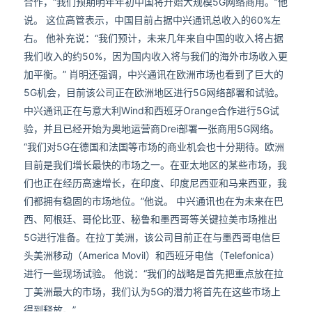
合作，“我们预期明年年初中国将开始大规模5G网络商用。”他
说。 这位高管表示，中国目前占据中兴通讯总收入的60%左
右。 他补充说：“我们预计，未来几年来自中国的收入将占据
我们收入的约50%，因为国内收入将与我们的海外市场收入更
加平衡。” 肖明还强调，中兴通讯在欧洲市场也看到了巨大的
5G机会，目前该公司正在欧洲地区进行5G网络部署和试验。
中兴通讯正在与意大利Wind和西班牙Orange合作进行5G试
验，并且已经开始为奥地运营商Drei部署一张商用5G网络。
“我们对5G在德国和法国等市场的商业机会也十分期待。欧洲
目前是我们增长最快的市场之一。在亚太地区的某些市场，我
们也正在经历高速增长，在印度、印度尼西亚和马来西亚，我
们都拥有稳固的市场地位。”他说。 中兴通讯也在为未来在巴
西、阿根廷、哥伦比亚、秘鲁和墨西哥等关键拉美市场推出
5G进行准备。在拉丁美洲，该公司目前正在与墨西哥电信巨
头美洲移动（America Movil）和西班牙电信（Telefonica）
进行一些现场试验。 他说：“我们的战略是首先把重点放在拉
丁美洲最大的市场，我们认为5G的潜力将首先在这些市场上
得到释放。”