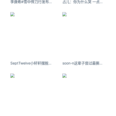
李庚希#雪中悍刀行发布会#
占儿：你为什么哭 一点都不酷 #傅菁新歌你为什么哭
SeptTwelve小轩轩摆脱现实的枷锁，逆流而上，你的未来闪闪发亮
soon-n这辈子尝过最撕心裂肺的痛，就是你离开我。