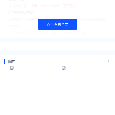
关注公众号：拾黑（shiheibook）了解更多
[广告]赞助链接：
四季很好，只要有你，文娱排行榜：https://www.yaopaimin
点击查看全文
g.com/
让资讯触达的更精准有趣：https://www.0xu.cn/
*文章为作者独立观点，不代表 爱尖刀 立场
本文由
情报狗
发表，转载此文章须经作者同意，并请附上出
处( 爱尖刀 )及本页链接。
图库
原文链接
https://www.ijiandao.com/news/focus/327741.html
中兴通讯
中兴
5G