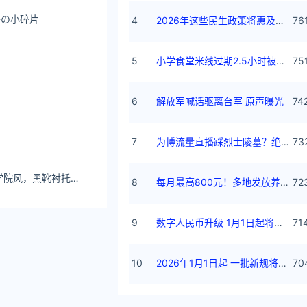
小碎片 ​​​
4
2026年这些民生政策将惠及百姓
76
5
小学食堂米线过期2.5小时被罚5万
75
6
解放军喊话驱离台军 原声曝光
74
7
为博流量直播踩烈士陵墓？绝不姑息
73
张靓颖挑战超短裙学院风，黑靴衬托逆天长腿，这波“学姐诱惑”谁受得了？
8
每月最高800元！多地发放养老消费券
72
9
数字人民币升级 1月1日起将计付利息
71
10
2026年1月1日起 一批新规将施行
70