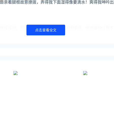
唇亲着腿根故意撩拨，弄得我下面湿得像要滴水！爽得我呻吟出
觉怪怪的。但他慢慢吻着大腿，手指轻抚腿根，快感堆积让我下
点击查看全文
舔着，手指摸着腿根，爽得我全身颤抖，下面湿得一塌糊涂！那
。
ook）了解更多
tps://www.yaopaiming.com/
//www.0xu.cn/
尖刀 立场
须经作者同意，并请附上出处( 爱尖刀 )及本页链接。