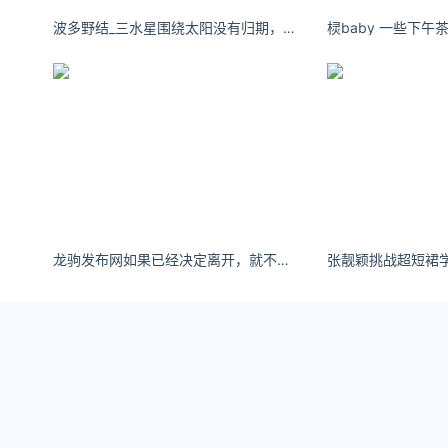
om/news/focus/485615.html
波多野结_三水星围绕太阳没有归期，但我希望你遇见对的人能有结局。
棂baby 一些下午茶の
龙驹发布网如果已经决定离开，就不要期待回头时另一个人还在