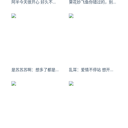
阿半今天很开心 好久不见了，你会想我吗。
葵花妙飞鱼你错过的，别人才会得到，正如你得到的，都是别人错过的
[广告]赞助链接：
四季很好，只要有你，文娱排行榜：https://www.yaopaimin
g.com/
让资讯触达的更精准有趣：https://www.0xu.cn/
*文章为作者独立观点，不代表 爱尖刀 立场
本文由
有料
发表，转载此文章须经作者同意，并请附上出处(
爱尖刀 )及本页链接。
原文链接 https://www.ijiandao.com/news/hot/412594.html
是苏苏苏啊：想多了都是问题 想开了都是答案
乱耳：爱情不停站 想开往地老天荒需要多勇敢
项思醒
张科峰
直播