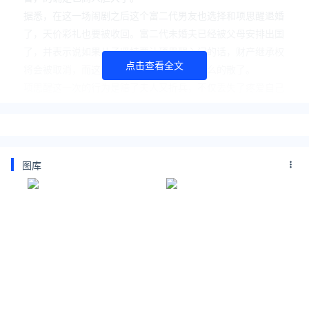
据悉，在这一场闹剧之后这个富二代男友也选择和项思醒退婚
了，天价彩礼也要被收回。富二代未婚夫已经被父母安排出国
了，并表示说如果儿子坚持要让项思醒入门的话，财产继承权
点击查看全文
将会被取消，而这对逢场作戏的鸳鸯也就这么的散了。
项思醒这一次的行为是赔了夫人又折兵，不仅丢失了疼爱自己
支持自己的男友，也错失了嫁入豪门的机会，最可悲的是坏了
自己的名声成了人人喊打的老鼠，就连“娱乐圈纪委”的王思聪
都亲自下场来嘲笑，可见这一次的风波有多大了。
只不过对于项思醒来说，现在毕竟还很年轻，颜值也依旧在
图库
线，以后规划好了还是有翻盘的希望的
如今只要能稳住张科峰，不让男方再继续爆料下去，一切就还
是未知数。沉淀个1年半载，换个身份和名字重新出发，未尝
也不是一个选择
不知道年纪轻轻的项思醒，接下来的人生会怎么走了，只希望
在发表反省长文的她能够真正的意识到自己的错误。
关注公众号：拾黑（shiheibook）了解更多