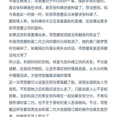
毕竟在微博上，项思醒对于65页ppt一事，措辞非常的强烈，
直言张科峰是在诽谤，甚至张科峰还被拘留了，但没想到，如
今真是此一时彼一时，轮到项思醒反过来要求张科峰了。
据知情人称，张科峰如今正在准备最新的直播，还会曝出更多
和项思醒之间的猛料。
如果这些料真要爆出来，项思醒就彻底没有翻身的机会了
毕竟项思醒和富二代之间的婚约已经取消了，她的豪门美梦暂
时也破碎了，如果网红的事业再失去的话，项思醒真是连哭都
没地方哭了
所以说，利用时间的空档，修复与张科峰之间的关系，不论是
道歉，还是经济赔偿，让这件事赶快的偃旗息鼓，从大众的眼
中慢慢消退，才是项思醒最该做的事情
这一次项思醒可以说是在阴沟里面翻了船，闹得全国网友人尽
皆知，不知道她之后的路应该怎么走了。只能说是人心不足蛇
吞象，当初和自己的男友张科峰在一起如果安安分分，不再勾
搭所谓的富二代，也不至于曾经的爱人恶语相向。不过，项思
醒这样背着现男友去和富二代大张旗鼓订婚的操作也属实是厉
害，的确是艺高人胆大了。