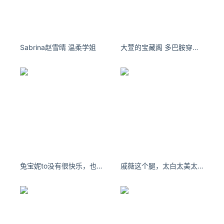
Sabrina赵雪晴 温柔学姐
大萱的宝藏阁 多巴胺穿搭！yyds泰裤辣
兔宝妮to没有很快乐，也没有不快乐。
戚薇这个腿，太白太美太直了～