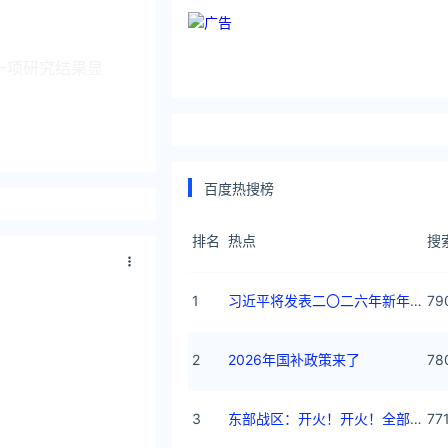
一项研究结果显
百度热搜榜
17年接受澎湃新
排名
热点
搜
1
习近平将发表二〇二六年新年贺词
79
2
2026年国补政策来了
78
3
东部战区：开火！开火！全部命中！
77