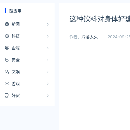
酷应用
这种饮料对身体好建
新闻
科技
作者：
冷落太久
2024-09-25
企服
安全
文娱
游戏
好货