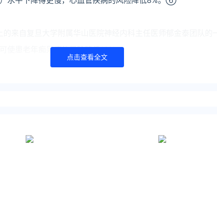
）水平下降得更慢，心血管疾病的风险降低8%。⑥
刊上的来自复旦大学附属华山医院神经内科主任医师郁金泰团队的
可使患老年痴呆症的风险降低16%。
点击查看全文
自己的口味选择。上海市周浦医院肿瘤血液科副主任医师周莉20
宜的茶也有不同，科学饮茶，最好不要拘于某一种茶类。⑧
胃热的人，不适合体寒、有胃溃疡、容易失眠的人。
不寒不热，是一种中性茶，适合大多数人饮用。
胃肠消化、促进食欲，更适合老年人。
包括虚寒体质的人，老人也比较适合。
湿退热，适合中老年人饮用。
润燥、助消化，适合需要清火的人。