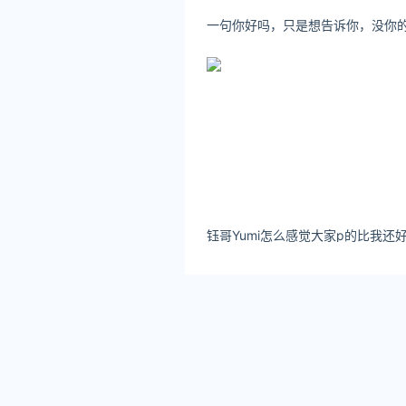
对于很多人关注的“喝茶防癌
广州医科大学附属肿瘤医院放
茶叶的防癌效果主要与所含茶
致其含量降低。
就防癌效果来说：
1. 绿茶、白茶，不发酵或轻
2. 青茶类（如单枞、乌龙、
3. 红茶与黑茶类经重度发
关注公众号：拾黑（shiheib
[广告]赞助链接：
四季很好，只要有你，文娱排行榜：ht
让资讯触达的更精准有趣：https: