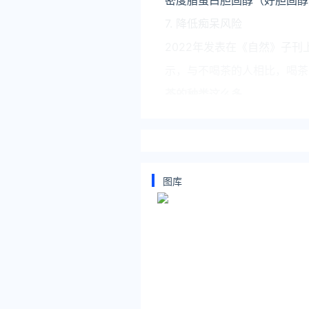
密度脂蛋白胆固醇（好胆固醇
7. 降低痴呆风险
2022年发表在《自然》子
示，与不喝茶的人相比，喝茶
茶的种类这么多，
喝什么茶最好？
不同的茶风味各异，可以按照
闻采访时介绍，不同人群适
图库
1. 绿茶：适合内热体质、
2. 青茶：也称“乌龙茶”，
3. 红茶：全发酵茶，帮助
4. 黑茶：适合任何人群，
5. 白茶：具有健胃提神，祛
6. 黄茶：清热降火、生津