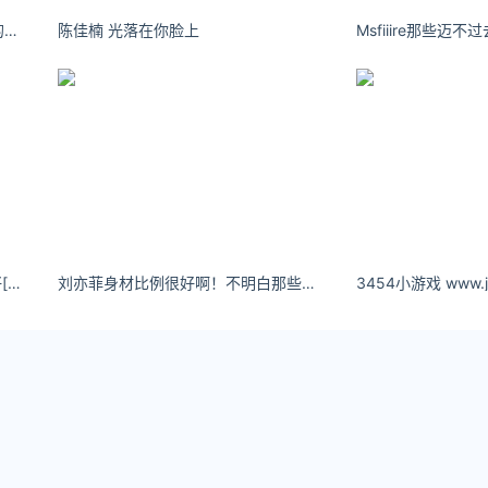
”，应该如何选择茶的种类呢？
一句你好吗，只是想告诉你，没你的日子，我不好。
陈佳楠 光落在你脸上 ​​​​
疗科主任医师郑荣辉2023年在广州市卫生健康宣传教育中心公
多酚类物质有关，而这一物质会在发酵过程中被茶叶中的多酚氧
微发酵的效果最佳；
铁观音等）效果次之；
钰哥Yumi怎么感觉大家p的比我还好[doge][doge][doge] ​​​​
刘亦菲身材比例很好啊！不明白那些说她胖的怎么想的嘞……
3454小游戏 www.j
酵制作后，茶多酚含量较低，其防癌效果相应也降低。
ook）了解更多
tps://www.yaopaiming.com/
//www.0xu.cn/