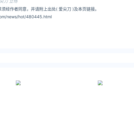
尖刀 立场
须经作者同意，并请附上出处( 爱尖刀 )及本页链接。
om/news/hot/480445.html