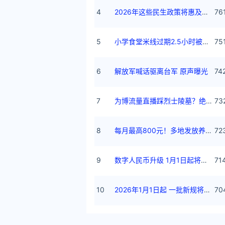
4
2026年这些民生政策将惠及百姓
76
5
小学食堂米线过期2.5小时被罚5万
75
6
解放军喊话驱离台军 原声曝光
74
7
为博流量直播踩烈士陵墓？绝不姑息
73
8
每月最高800元！多地发放养老消费券
72
9
数字人民币升级 1月1日起将计付利息
71
10
2026年1月1日起 一批新规将施行
70