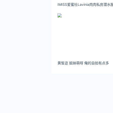
黄皙迩 姐妹萌呀 俺的自拍有点多