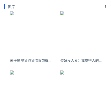
图库
米子影院又纯又欲背带裤长发美少女高清手机壁纸
傻妞没人爱：我觉得人的脆落和坚强或许能超过自己的想象