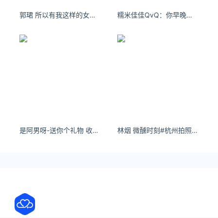
郭珺 所以有我这样的女朋友，你会几点回家看咪咕本周六19点15的曼联vs埃弗顿～
糯米佳佳QvQ：你早晚都会谈恋爱 和我谈怎么了#图文 #jk制服 #双马尾
是阿男呀-送你个礼物 收好啦～ ：SeiCarinaY
林烟 微醺时刻#杭州拍照 #杭州新店 - 小红书