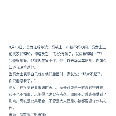
8月16日，黑龙江哈尔滨。高铁上一小孩不停吵闹，高女士上
前找家长理论，却遭反怼：“你没有孩子，就应该理解一下！
我也很想管，但我现在管不住。你可以去静音车厢啊，你怎么
知道我没管过他。”
当高女士表示自己就在他们后面时，家长说：“那对不起了，
你只能忍着了。”
高女士在接受记者采访时表示，家长可能是一时没顾得过来，
孩子也不懂事，玩闹得也确实有点久，周围不少乘客都受到了
影响。高铁是公共场合，不管是大人还是小孩都要遵守公共礼
仪。
来源：@重庆广电第1眼