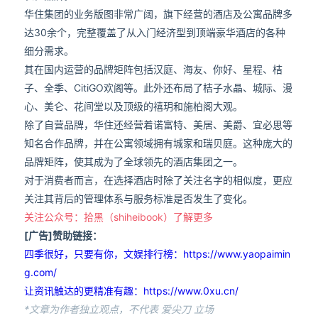
华住集团的业务版图非常广阔，旗下经营的酒店及公寓品牌多
达30余个，完整覆盖了从入门经济型到顶端豪华酒店的各种
细分需求。
其在国内运营的品牌矩阵包括汉庭、海友、你好、星程、桔
子、全季、CitiGO欢阁等。此外还布局了桔子水晶、城际、漫
心、美仑、花间堂以及顶级的禧玥和施柏阁大观。
除了自营品牌，华住还经营着诺富特、美居、美爵、宜必思等
知名合作品牌，并在公寓领域拥有城家和瑞贝庭。这种庞大的
品牌矩阵，使其成为了全球领先的酒店集团之一。
对于消费者而言，在选择酒店时除了关注名字的相似度，更应
关注其背后的管理体系与服务标准是否发生了变化。
关注公众号：拾黑（shiheibook）了解更多
[广告]赞助链接：
四季很好，只要有你，文娱排行榜：https://www.yaopaimin
g.com/
让资讯触达的更精准有趣：https://www.0xu.cn/
*文章为作者独立观点，不代表 爱尖刀 立场