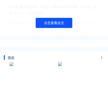
本文由
唐凝钰
发表，转载此文章须经作者同意，并请附上出
处( 爱尖刀 )及本页链接。
点击查看全文
原文链接 https://www.ijiandao.com/news/hot/487715.html
快科技
全季酒店
华住集团
汉庭
海友
你好
星程
桔子
全季
CitiGO
欢阁
桔子水晶
城际
漫心
美仑
花间堂
诺富特
美居
美爵
图库
宜必思
大连
全李酒店