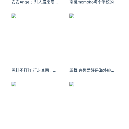
安安Angel：别人眉来眼去，我只偷看你一眼。
南桃momoko哪个学校的
黑料不打烊 行走其间，就像穿行在森林里。
翼舞 兴趣爱好是海外旅行，喜欢巡访诸如世界遗产这样的遗迹。- 哔哩哔哩