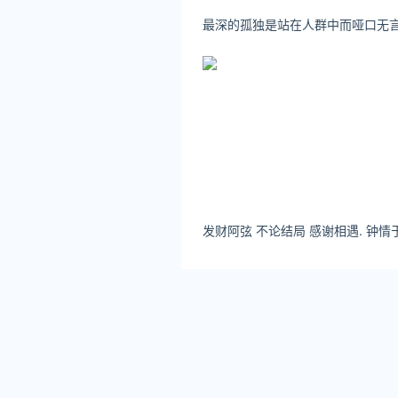
最深的孤独是站在人群中而哑口无
《数字化经营实践课程》分为
高校和企业共同完成，教育平
教学，这种理论+实操循序渐
业项目真正的跑起来。