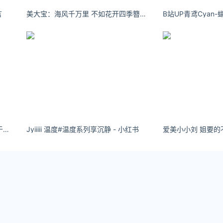
言
美大宝：海风千万里 不如花开四季簪#国风美永不过时 #簪花 #闽越水镇的花魁太绝了
B站UP青鸢Cyan-
发财阿弦 不论结局 感谢相遇. 钟情于你 爱而不得
Jyiiiii 温度#温度系列享沉静 - 小红书
三个阶段，理论学习、综合考核、实操学习，课程设置和教学安
台老师、高校老师主要完成课程理论部分教学，企业派驻专职人
进的教育方式，不止于创业项目的立项层面，而可进一步到项目