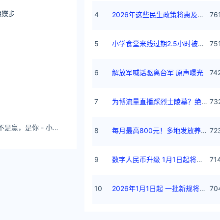
蝴蝶步
4
2026年这些民生政策将惠及百姓
76
5
小学食堂米线过期2.5小时被罚5万
75
6
解放军喊话驱离台军 原声曝光
74
7
为博流量直播踩烈士陵墓？绝不姑息
73
爱美小小刘 姐要的不是赢，是你 - 小红书
8
每月最高800元！多地发放养老消费券
72
排由教育平台、
9
数字人民币升级 1月1日起将计付利息
71
员完成实践部分
具体实施，让创
10
2026年1月1日起 一批新规将施行
70