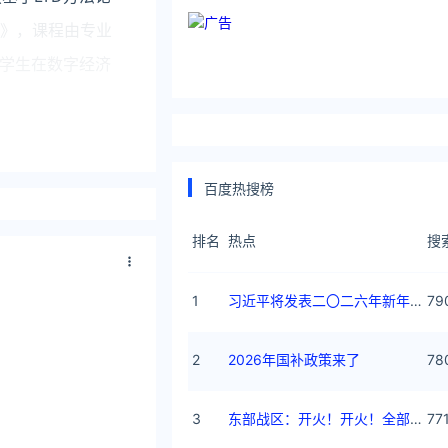
程》，课程由专业
学生在数字经济
百度热搜榜
排名
热点
搜
1
习近平将发表二〇二六年新年贺词
79
2
2026年国补政策来了
78
3
东部战区：开火！开火！全部命中！
77