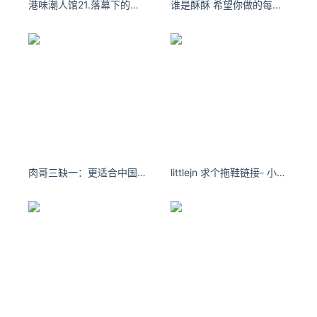
港味潮人馆21.落幕下的花店，玫瑰将荒野的故事告诉风烟。
谁是酥酥 希望你做的每一件事不是因为跟风，而是因为喜欢和热爱。
五、点击我们添加的组件，在屏幕右方就会出现这个组件的属
性设置，包含“组件属性”和“主题样式”两个模块，我们可以在
组件属性中修改这一栏的标题、描述、选项类、是否必填、是
否唯一等基础信息；
肉哥三缺一：更适合中国宝宝体质的狐狸
littlejn 求个拖鞋链接- 小红书